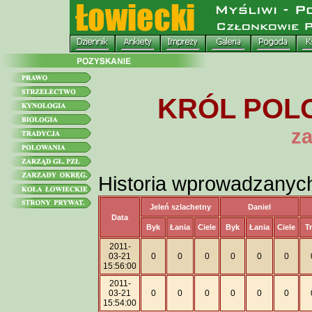
KRÓL POLO
za
Historia wprowadzanyc
Jeleń szlachetny
Daniel
Data
Byk
Łania
Ciele
Byk
Łania
Ciele
T
2011-
03-21
0
0
0
0
0
0
15:56:00
2011-
03-21
0
0
0
0
0
0
15:54:00