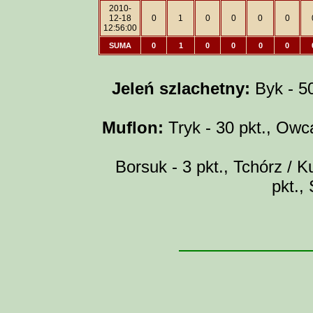
2010-
12-18
0
1
0
0
0
0
12:56:00
SUMA
0
1
0
0
0
0
Jeleń szlachetny:
Byk - 50 
Muflon:
Tryk - 30 pkt., Owca
Borsuk - 3 pkt., Tchórz / Ku
pkt.,