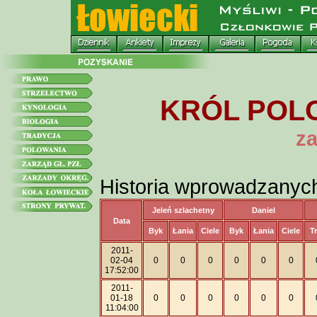
KRÓL POLO
za
Historia wprowadzanyc
Jeleń szlachetny
Daniel
Data
Byk
Łania
Ciele
Byk
Łania
Ciele
T
2011-
02-04
0
0
0
0
0
0
17:52:00
2011-
01-18
0
0
0
0
0
0
11:04:00