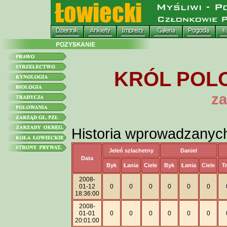
KRÓL POLO
za
Historia wprowadzanyc
Jeleń szlachetny
Daniel
Data
Byk
Łania
Ciele
Byk
Łania
Ciele
T
2008-
01-12
0
0
0
0
0
0
18:36:00
2008-
01-01
0
0
0
0
0
0
20:01:00