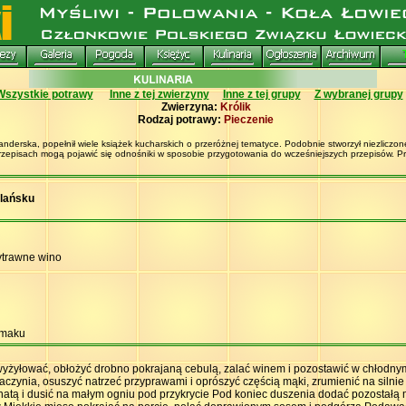
Wszystkie potrawy
Inne z tej zwierzyny
Inne z tej grupy
Z wybranej grupy
Zwierzyna:
Królik
Rodzaj potrawy:
Pieczenie
erska, popełnił wiele książek kucharskich o przeróżnej tematyce. Podobnie stworzył niezliczone
przepisach mogą pojawić się odnośniki w sposobie przygotowania do wcześniejszych przepisów. Prób
olańsku
ytrawne wino
smaku
wyżyłować, obłożyć drobno pokrajaną cebulą, zalać winem i pozostawić w chłodnym
czynia, osuszyć natrzeć przyprawami i oprószyć częścią mąki, zrumienić na silnie
atą i dusić na małym ogniu pod przykrycie Pod koniec duszenia dodać pozostał