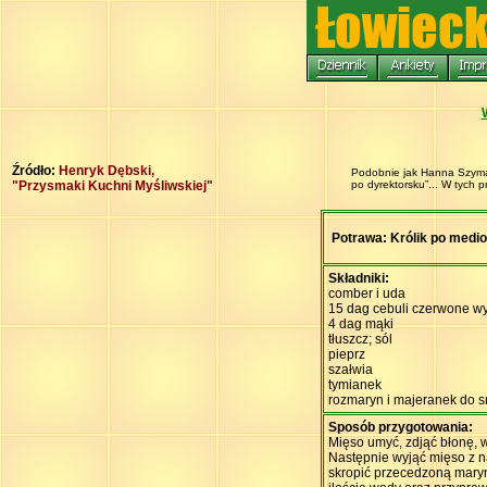
Źródło:
Henryk Dębski,
Podobnie jak Hanna Szymand
"Przysmaki Kuchni Myśliwskiej"
po dyrektorsku”... W tych 
Potrawa: Królik po medi
Składniki:
comber i uda
15 dag cebuli czerwone w
4 dag mąki
tłuszcz; sól
pieprz
szałwia
tymianek
rozmaryn i majeranek do 
Sposób przygotowania:
Mięso umyć, zdjąć błonę, 
Następnie wyjąć mięso z na
skropić przecedzoną maryn