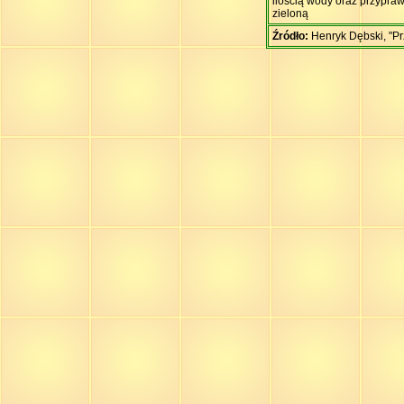
ilością wody oraz przypra
zieloną
Źródło:
Henryk Dębski, "Pr