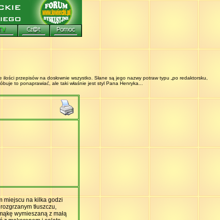
 ilości przepisów na dosłownie wszystko. Słane są jego nazwy potraw typu „po redaktorsku,
uje to ponaprawiać, ale taki właśnie jest styl Pana Henryka...
 miejscu na kilka godzi
 rozgrzanym tłuszczu,
ą mąkę wymieszaną z małą