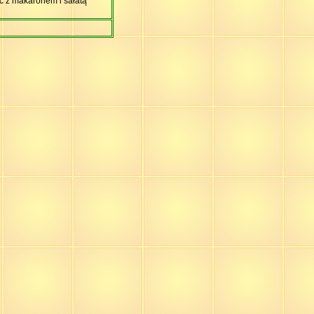
ć z makaronem i sałatą