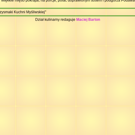
w Miękkie mięso pokrajać na porcje, polać doprawionym sosem i podgórza Podawa
zysmaki Kuchni Myśliwskiej"
Dział kulinarny redaguje
Maciej Barton