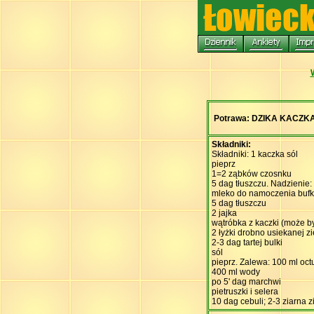
Potrawa: DZIKA KACZ
Składniki:
Składniki: 1 kaczka sól
pieprz
1=2 ząbków czosnku
5 dag tłuszczu. Nadzienie:
mleko do namoczenia bufk
5 dag tłuszczu
2 jajka
wątróbka z kaczki (może b
2 łyżki drobno usiekanej zi
2-3 dag tartej bulki
sól
pieprz. Zalewa: 100 ml oct
400 ml wody
po 5' dag marchwi
pietruszki i selera
10 dag cebuli; 2-3 ziarna z