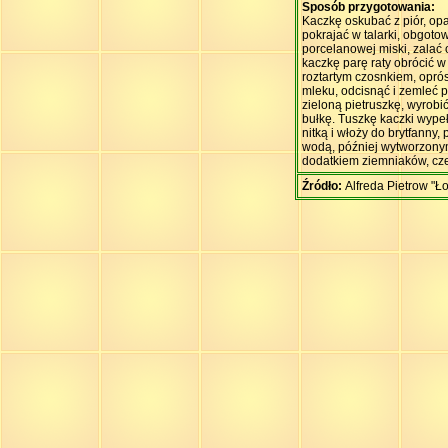
Sposób przygotowania:
Kaczkę oskubać z piór, opa
pokrajać w talarki, obgot
porcelanowej miski, zalać
kaczkę parę raty obrócić 
roztartym czosnkiem, opró
mleku, odcisnąć i zemleć p
zieloną pietruszkę, wyrobi
bułkę. Tuszkę kaczki wype
nitką i włoży do brytfanny
wodą, później wytworzony
dodatkiem ziemniaków, czer
Źródło:
Alfreda Pietrow "Ł