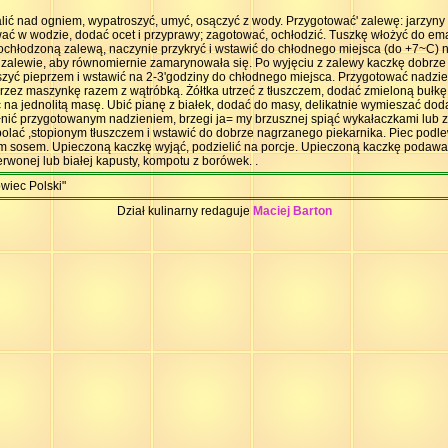
lić nad ogniem, wypatroszyć, umyć, osączyć z wody. Przygotować' zalewę: jarzyny 
ować w wodzie, dodać ocet i przyprawy; zagotować, ochłodzić. Tuszkę włożyć do e
 ochłodzoną zalewą, naczynie przykryć i wstawić do chłodnego miejsca (do +7~C) n
w zalewie, aby równomiernie zamarynowała się. Po wyjęciu z zalewy kaczkę dobrze 
szyć pieprzem i wstawić na 2-3'godziny do chłodnego miejsca. Przygotować nadzi
rzez maszynkę razem z wątróbką. Żółtka utrzeć z tłuszczem, dodać zmieloną bułkę i
ć na jednolitą masę. Ubić pianę z białek, dodać do masy, delikatnie wymieszać dod
łnić przygotowanym nadzieniem, brzegi ja= my brzusznej spiąć wykałaczkami lub z
, polać ,stopionym tłuszczem i wstawić do dobrze nagrzanego piekarnika. Piec po
m sosem. Upieczoną kaczkę wyjąć, podzielić na porcje. Upieczoną kaczkę podawa
wonej lub białej kapusty, kompotu z borówek. .
owiec Polski"
Dział kulinarny redaguje
Maciej Barton