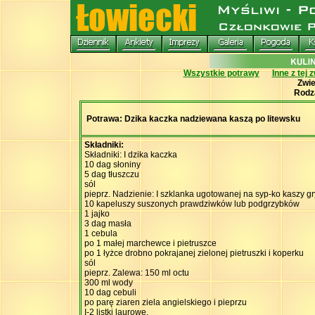
Wszystkie potrawy
Inne z tej 
Zwi
Rodz
Potrawa: Dzika kaczka nadziewana kaszą po litewsku
Składniki:
Składniki: I dzika kaczka
10 dag słoniny
5 dag tłuszczu
sól
pieprz. Nadzienie: I szklanka ugotowanej na syp-ko kaszy g
10 kapeluszy suszonych prawdziwków lub podgrzybków
1 jajko
3 dag masła
1 cebula
po 1 małej marchewce i pietruszce
po 1 łyżce drobno pokrajanej zielonej pietruszki i koperku
sól
pieprz. Zalewa: 150 ml octu
300 ml wody
10 dag cebuli
po parę ziaren ziela angielskiego i pieprzu
I-2 listki laurowe.