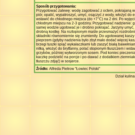
Sposób przygotowania:
Przygotować zalewę: wodę zagotować z octem, pokrajaną w 
piór, opalić, wypatroszyć, umyć, osączyć z wody, włożyć do
wstawić do chłodnego miejsca (do +7°C) na 2 dni. Po wyjęci
chłodnym miejscu na 2-3 godziny. Przygotować nadzienie: g
samej wodzie ugotować je i drobno pokrajać. Jarzyny umyć, o
drobną kostkę. Na roztopionym maśle przesmażyć rozdrobnion
składniki równomiernie się zrumieniły. Do ugotowanej kasz
pieprzem (gdyby nadzienia było zbyt mało dodać więcej kasz
brzegi tuszki spiąć wykałaczkami lub zaszyć białą bawełnia
nitką, włożyć do brytfanny, polać stopionym tłuszczem i ws
grzybów, później wytworzonym sosem. Pod koniec pieczenia zd
kaczkę podzielić na porcje i po-dawać z dodatkiem ziemniak
tłuszczu zdjąć) w sosjerce.
Źródło:
Alfreda Pietrow "Łowiec Polski"
Dział kulin