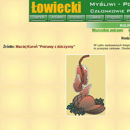
Wszystkie potrawy
Rodz
W cyklu wydawanych książek
Źródło:
Maciej Kuroń "Potrawy z dziczyzny"
to przepisy ciekawe. Osobi