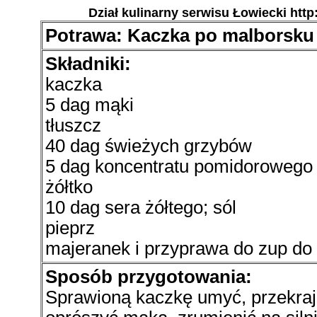
Dział kulinarny serwisu Łowiecki http
Potrawa: Kaczka po malborsku 
Składniki:
kaczka
5 dag mąki
tłuszcz
40 dag świeżych grzybów
5 dag koncentratu pomidorowego
żółtko
10 dag sera żółtego; sól
pieprz
majeranek i przyprawa do zup d
Sposób przygotowania:
Sprawioną kaczkę umyć, przekraja