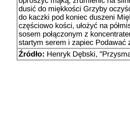
oprószyć mąką, zrumienić na siln
dusić do miękkości Grzyby oczyśc
do kaczki pod koniec duszeni Mię
częściowo kości, ułożyć na półm
sosem połączonym z koncentrate
startym serem i zapiec Podawać 
Źródło:
Henryk Dębski, "Przysma