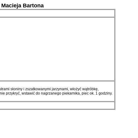
ą Macieja Bartona
trami słoniny i zszatkowanymi jarzynami, włożyć wątróbkę,
elnie przykryć, wstawić do nagrzanego piekarnika, piec ok. 1 godziny.