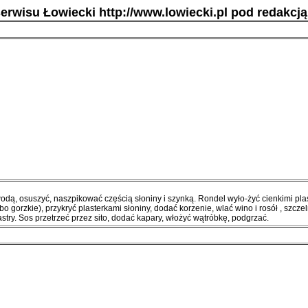
serwisu Łowiecki http://www.lowiecki.pl pod redakcj
dą, osuszyć, naszpikować częścią słoniny i szynką. Rondel wyło-żyć cienkimi plas
bo gorzkie), przykryć plasterkami słoniny, dodać korzenie, wlać wino i rosół , szcz
stry. Sos przetrzeć przez sito, dodać kapary, włożyć wątróbkę, podgrzać.