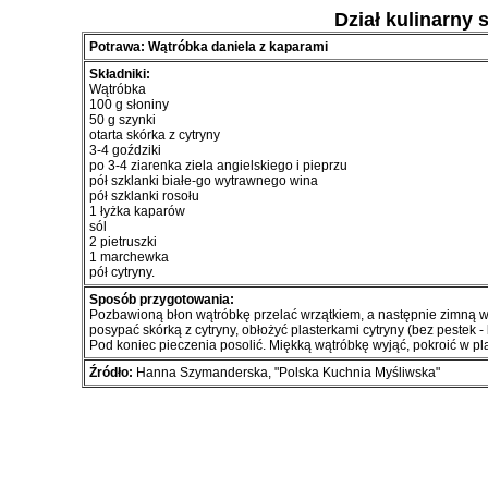
Dział kulinarny 
Potrawa: Wątróbka daniela z kaparami
Składniki:
Wątróbka
100 g słoniny
50 g szynki
otarta skórka z cytryny
3-4 goździki
po 3-4 ziarenka ziela angielskiego i pieprzu
pół szklanki białe-go wytrawnego wina
pół szklanki rosołu
1 łyżka kaparów
sól
2 pietruszki
1 marchewka
pół cytryny.
Sposób przygotowania:
Pozbawioną błon wątróbkę przelać wrzątkiem, a następnie zimną wo
posypać skórką z cytryny, obłożyć plasterkami cytryny (bez pestek - 
Pod koniec pieczenia posolić. Miękką wątróbkę wyjąć, pokroić w pla
Źródło:
Hanna Szymanderska, "Polska Kuchnia Myśliwska"