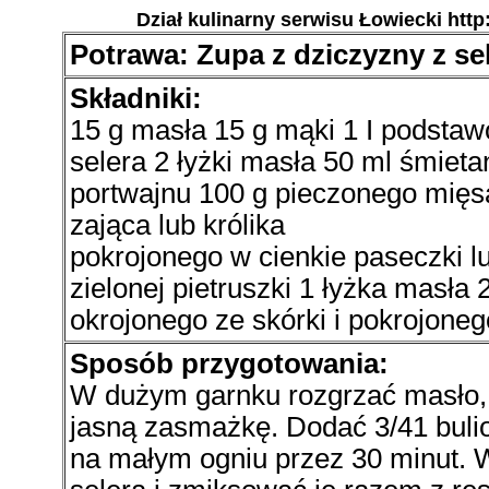
Dział kulinarny serwisu Łowiecki http
Potrawa: Zupa z dziczyzny z se
Składniki:
15 g masła 15 g mąki 1 I podstaw
selera 2 łyżki masła 50 ml śmieta
portwajnu 100 g pieczonego mięs
zająca lub królika
pokrojonego w cienkie paseczki lub
zielonej pietruszki 1 łyżka masła
okrojonego ze skórki i pokrojone
Sposób przygotowania:
W dużym garnku rozgrzać masło, 
jasną zasmażkę. Dodać 3/41 buli
na małym ogniu przez 30 minut. W