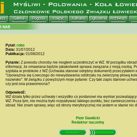
Pytał:
robo
Data:
31/07/2012
Publikacja:
01/08/2012
Pytanie:
Z powodu choroby nie mogłem uczestniczyć w WZ. W porządku obrad 
informacji, że omawiana będzie jakakolwiek sprawa związana z moją osobą. P
szpitala w protokole z WZ (Uchwała stanowi odrębny dokument) przeczytałem w 
"Upoważnia się Łowczego do niewydawania odstrzału na zwierzynę płową koled
nazwisko". W związku z powyższym moje pytanie: Czy taki zapis stanowi uchwałę
czy jest ona prawomocna?
Odpowiedź:
WZ działa tylko przez uchwały i wszystko co postanowi ma wymiar pozwalając
WZ. Poza tym, nie można było rozpatrywać takiego punktu, bez zamieszczenia
obrad. Nie znam sprawy, więc od strony merytorycznej nie jestem w stanie nic d
Piotr Gawlicki
Redaktor naczelny