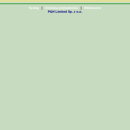
|
|
Szukaj
Ochrona prywatności
Webmaster
P&H Limited Sp. z o.o.