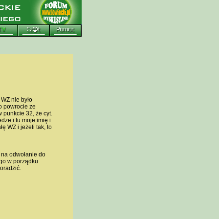
WZ nie było
o powrocie ze
punkcie 32, że cyt.
ze i tu moje imię i
 WZ i jeżeli tak, to
y na odwołanie do
 go w porządku
oradzić.