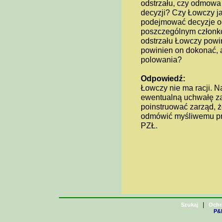
odstrzału, czy odmowa
decyzji? Czy Łowczy j
podejmować decyzje o
poszczególnym członk
odstrzału Łowczy powi
powinien on dokonać,
polowania?
Odpowiedź:
Łowczy nie ma racji. N
ewentualną uchwałę za
poinstruować zarząd, ż
odmówić myśliwemu pra
PZŁ.
|
Szukaj
Ochr
P&H