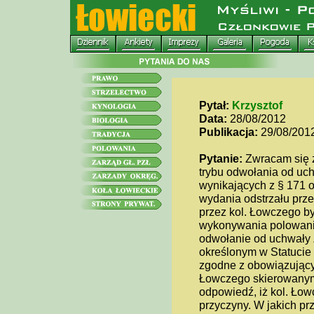
Pytał:
Krzysztof
Data:
28/08/2012
Publikacja:
29/08/201
Pytanie:
Zwracam się z
trybu odwołania od u
wynikających z § 171 
wydania odstrzału prz
przez kol. Łowczego by
wykonywania polowania
odwołanie od uchwały
określonym w Statucie 
zgodne z obowiązujący
Łowczego skierowanym
odpowiedź, iż kol. Ło
przyczyny. W jakich 