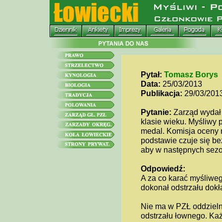
Pytał:
Tomasz Borys
Data:
25/03/2013
Publikacja:
29/03/201
Pytanie:
Zarząd wydał 
klasie wieku. Myśliwy 
medal. Komisja oceny n
podstawie czuje się be
aby w następnych sezo
Odpowiedź:
A za co karać myśliweg
dokonał odstrzału dok
Nie ma w PZŁ oddzielne
odstrzału łownego. Każ