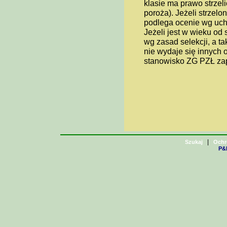
klasie ma prawo strzel
poroża). Jeżeli strzelon
podlega ocenie wg uch
Jeżeli jest w wieku od
wg zasad selekcji, a 
nie wydaje się innych o
stanowisko ZG PZŁ za
|
Szukaj
Ochr
P&H