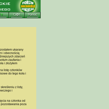
 zostałem ukarany
m i obecnością
óźniejszych zdarzeń
wotum zaufania i
ła i złożyłem
a listę członków
sowe do tego koła i
kreśleniu z listy,
owczego i
jęcia na członka od
es pozostawania poza