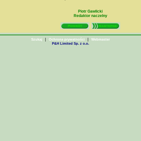
Piotr Gawlicki
Redaktor naczelny
|
|
Szukaj
Ochrona prywatności
Webmaster
P&H Limited Sp. z o.o.