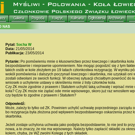
Pytał:
Socha W
Data:
21/05/2014
Publikacja:
23/05/2014
Pytanie:
Po pomówieniu mnie o kłusownictwo przez łowczego i skarbnika koła
bezpodstawnie i nieprawnie upomnieniem. Nie mogąc pogodzić się z tym fakte
takich osób w kole złożyłem po 19 latach członkostwa rezygnację. W wyniku p
wokół pomówienia i dalszych poczynań łowczego i skarbnika, nie uzyskali oni 
zostali odwołani ze swoich funkcji. W obecnej sytuacji chciałbym powrócić do ko
wniosek o uchylenie ustawy o skreśleniu mnie z listy członków koła.
Czy ZK może zgodnie z prawem i Statutem uchylić taką uchwałę i wpisać mnie n
koła? Czy ZK może nie żądać ode mnie wpisowego, skoro już raz wnosiłem wpi
czy będzie to zgodne z prawem i Statutem?
Odpowiedź:
Może, zależy to tylko od ZK. Powinien uchylić uchwałę poprzedniego zarządu o s
bo rezygnacja była złożona pod wpływem bezpodstawnego oskarżenia przez ł
skarbnika.
Jeżeli zostaje uchylona uchwała jako podjęta bezpodstawnie, to nie jest to przy
nowa, a to znaczy, że nie ma wpisowego. Należy tylko zapłacić składki za okr
kołem, chyba, że WZ zwolni Kolegę z tych składek.