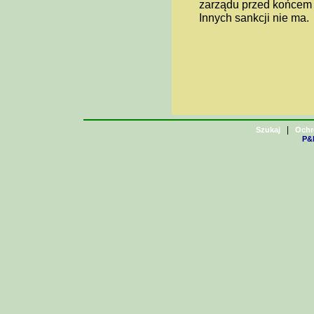
zarządu przed końcem k
Innych sankcji nie ma.
|
Szukaj
Ochr
P&H