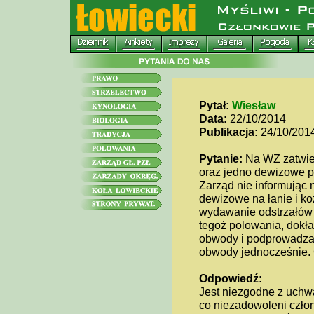
Pytał:
Wiesław
Data:
22/10/2014
Publikacja:
24/10/201
Pytanie:
Na WZ zatwie
oraz jedno dewizowe 
Zarząd nie informując
dewizowe na łanie i k
wydawanie odstrzałów
tegoż polowania, dokła
obwody i podprowadzaj
obwody jednocześnie. 
Odpowiedź:
Jest niezgodne z uchwa
co niezadowoleni czło