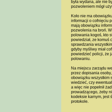
była wydana, ale nie b
pozwoleniem mógł uży
Koło nie ma obowiązku w
informacji o cofnięciu 
mają obowiązku inform
pozwolenia na broń. W
polowania kogoś, kto st
powiedział, ze komuś 
sprawdzania wszystki
gdyby myśliwy miał cof
powiedzieć policji, że 
polowaniu.
Na miejscu zarządu we
przez dopisania osoby, 
obowiązku wszystkim s
wiedzieć, czy ewentual
a więc nie popełnił ż
prowadzącego, żeby ni
kodeksie karnym, jest
protokole.