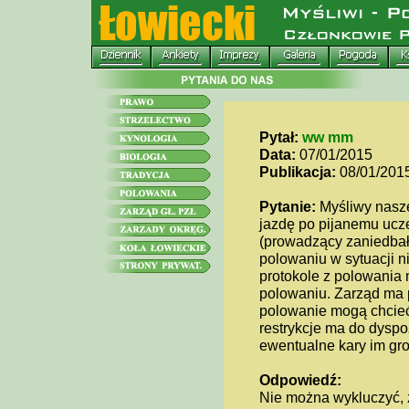
Pytał:
ww mm
Data:
07/01/2015
Publikacja:
08/01/201
Pytanie:
Myśliwy nasze
jazdę po pijanemu ucz
(prowadzący zaniedbał
polowaniu w sytuacji 
protokole z polowania n
polowaniu. Zarząd ma
polowanie mogą chcieć
restrykcje ma do dyspo
ewentualne kary im gr
Odpowiedź:
Nie można wykluczyć, ż