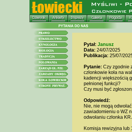
Pytał:
Janusz
Data:
24/07/2025
Publikacja:
25/07/202
Pytanie:
Czy zgodnie z
członkowie koła na w
kadencji większością g
pełnionej funkcji?
Czy musi być zgłoszony
Odpowiedź:
Nie, nie mogą odwołać 
zawiadomieniu o WZ nie
odwołaniu członka KR.
Komisja rewizyjna lub 