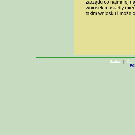
zarządu co najmniej n
wniosek musiałby mieć
takim wniosku i może 
|
Szukaj
Ochr
P&H