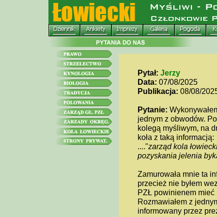
Pytał:
Jerzy
Data:
07/08/2025
Publikacja:
08/08/202
Pytanie:
Wykonywałem 
jednym z obwodów. Po 
kolegą myśliwym, na d
koła z taką informacją:
...."
zarząd kola łowieck
pozyskania jelenia byk
Zamurowała mnie ta inf
przecież nie byłem wez
PZŁ powinienem mieć p
Rozmawiałem z jednym z
informowany przez pre