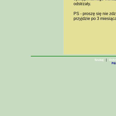
odstrzały.
PS - proszę się nie zd
przyjdzie po 3 miesiąca
|
Szukaj
Ochr
P&H