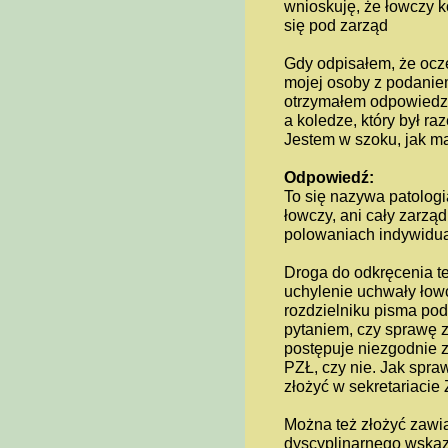
wnioskuję, że łowczy k
się pod zarząd
Gdy odpisałem, że ocz
mojej osoby z podanie
otrzymałem odpowiedzi,
a koledze, który był 
Jestem w szoku, jak m
Odpowiedź:
To się nazywa patologia
łowczy, ani cały zarz
polowaniach indywidua
Droga do odkręcenia t
uchylenie uchwały łow
rozdzielniku pisma po
pytaniem, czy sprawę z
postępuje niezgodnie 
PZŁ, czy nie. Jak spra
złożyć w sekretariacie
Można też złożyć zawi
dyscyplinarnego wskaz