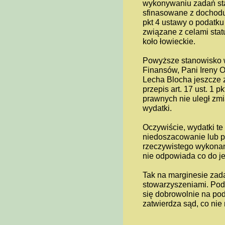
wykonywaniu zadań st
sfinasowane z dochodu
pkt 4 ustawy o podatk
związane z celami sta
koło łowieckie.
Powyższe stanowisko w
Finansów, Pani Ireny
Lecha Blocha jeszcze 
przepis art. 17 ust. 1
prawnych nie uległ zm
wydatki.
Oczywiście, wydatki te
niedoszacowanie lub p
rzeczywistego wykonan
nie odpowiada co do je
Tak na marginesie zada
stowarzyszeniami. Podo
się dobrowolnie na pod
zatwierdza sąd, co nie