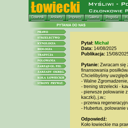
Pytał:
Michał
Data:
14/08/2025
Publikacja:
15/08/202
Pytanie:
Zwracam się z
finansowania posiłków/
Chcielibyśmy uwzględn
- Walne Zgromadzenie, 
- trening strzelecki - k
- pierwsze polowanie 
kaczki), j.w.;
- przerwa regeneracyjn
- Hubertus, polowanie wi
Odpowiedź:
Koło łowieckie ma praw