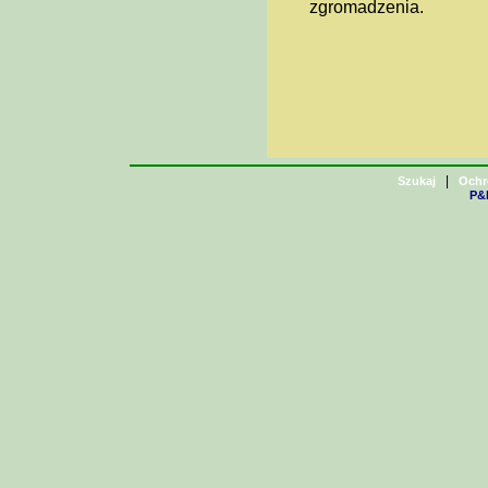
zgromadzenia.
|
Szukaj
Ochr
P&H