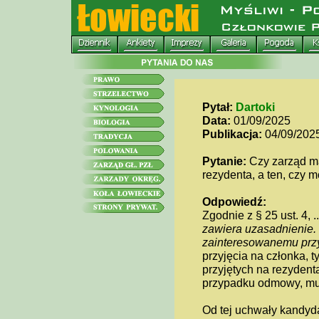
Pytał:
Dartoki
Data:
01/09/2025
Publikacja:
04/09/202
Pytanie:
Czy zarząd ma
rezydenta, a ten, czy 
Odpowiedź:
Zgodnie z § 25 ust. 4, ..
zawiera uzasadnienie.
zainteresowanemu przy
przyjęcia na członka, ty
przyjętych na rezydent
przypadku odmowy, mus
Od tej uchwały kandyd