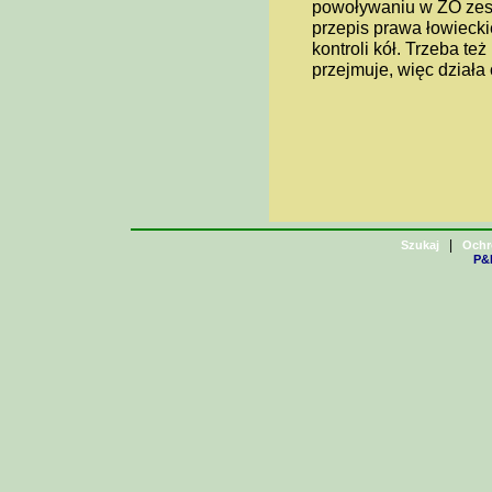
powoływaniu w ZO zespo
przepis prawa łowieckie
kontroli kół. Trzeba t
przejmuje, więc dział
|
Szukaj
Ochr
P&H