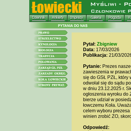
Pytał:
Zbigniew
Data:
17/03/2026
Publikacja:
21/03/202
Pytanie:
Prezes naszeg
zawieszenia w prawach
się do GSŁ PZŁ, który
odwołał się do sądu p
w dniu 23.12.2025 r. S
ogłoszenia wyroku do Z
bierze udział w posied
łowczemu Koła. Uważa
celem wyboru prezesa 
winien zrobić ZO, skoro
Odpowiedź: