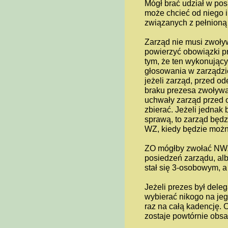
Mógł brać udział w pos
może chcieć od niego i
związanych z pełnioną 
Zarząd nie musi zwoł
powierzyć obowiązki pr
tym, że ten wykonując
głosowania w zarządzi
jeżeli zarząd, przed o
braku prezesa zwoływać
uchwały zarząd przed o
zbierać. Jeżeli jednak b
sprawą, to zarząd będz
WZ, kiedy będzie możn
ZO mógłby zwołać NWZ
posiedzeń zarządu, al
stał się 3-osobowym, a 
Jeżeli prezes był dele
wybierać nikogo na jeg
raz na całą kadencję. 
zostaje powtórnie obs