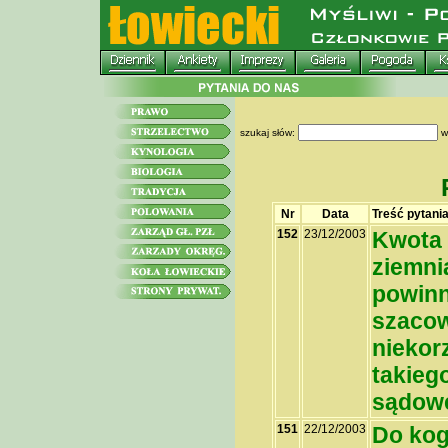
szukaj słów:
w
Nr
Data
Treść pytani
152
23/12/2003
Kwota 
ziemni
powinn
szacow
niekorz
takieg
sądow
151
22/12/2003
Do kog