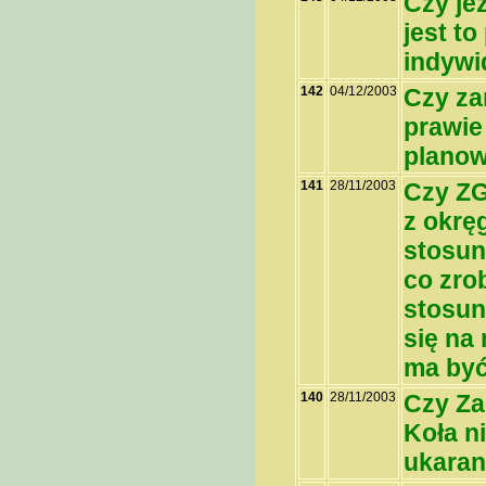
Czy je
jest t
indywi
142
04/12/2003
Czy za
prawie
planow
141
28/11/2003
Czy ZG
z okrę
stosun
co zro
stosun
się na
ma być
140
28/11/2003
Czy Za
Koła ni
ukaran