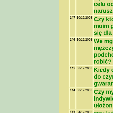
celu o
narusz
147
10/12/2003
Czy kt
moim g
się dl
146
10/12/2003
We mgl
mężczy
podcho
robić?
145
08/12/2003
Kiedy 
do czy
gwaran
144
08/12/2003
Czy my
indywi
ułożon
143
04/12/2003