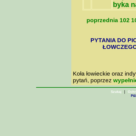
byka n
poprzednia
102
1
PYTANIA DO PI
ŁOWCZEGO 
Koła łowieckie oraz in
pytań, poprzez
wypełni
|
Szukaj
Ochr
P&H