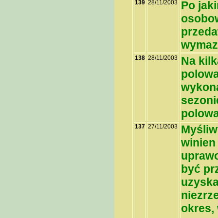
139
28/11/2003
Po jak
osobow
przeda
wymaz
138
28/11/2003
Na kil
polowa
wykona
sezoni
polowa
137
27/11/2003
Myśliw
winien
uprawo
być pr
uzyska
niezrz
okres,