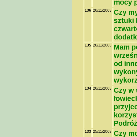
mocy 
136
26/11/2003
Czy my
sztuki
czwarte
dodatk
135
26/11/2003
Mam po
wrześn
od inn
wykony
wykorz
134
26/11/2003
Czy w 
łowiec
przyje
korzys
Podróż
133
25/11/2003
Czy mo