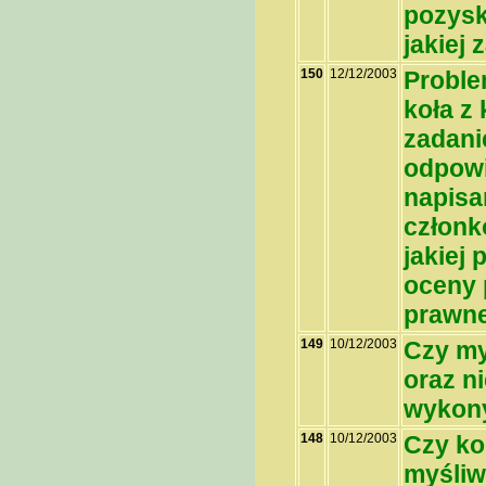
pozysk
jakiej
150
12/12/2003
Proble
koła z
zadani
odpowi
napisa
członk
jakiej
oceny 
prawne
149
10/12/2003
Czy my
oraz n
wykony
148
10/12/2003
Czy ko
myśliw