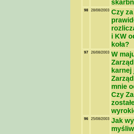
skarbn
98
28/08/2003
Czy za
prawid
rozlic
i KW o
koła?
97
26/08/2003
W maju
Zarząd
karnej
Zarząd
mnie o
Czy Za
został
wyrok
96
25/08/2003
Jak wy
myśliw