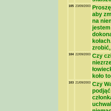
105
23/09/2003
Proszę
aby zm
na nie
jestem
dokona
kołach
zrobić
104
22/09/2003
Czy cz
niezrz
łowiec
koło t
103
21/09/2003
Czy Wa
podjąć
członk
uchwał
niemac