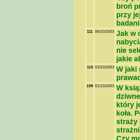
broń p
przy je
badani
111
06/10/2003
Jak w 
nabyci
nie se
jakie 
110
03/10/2003
W jaki
prawac
109
01/10/2003
W ksią
dziwne
który 
koła. 
straży
strażn
Czy ma