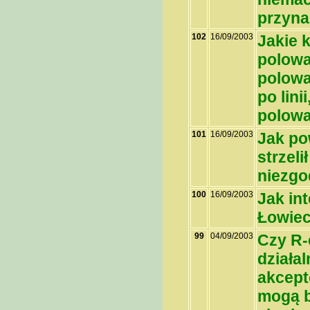
przyna
102
16/09/2003
Jakie 
polowa
polowan
po lin
polowa
101
16/09/2003
Jak po
strzel
niezgo
100
16/09/2003
Jak in
Łowiec
99
04/09/2003
Czy R-
działa
akcept
mogą b