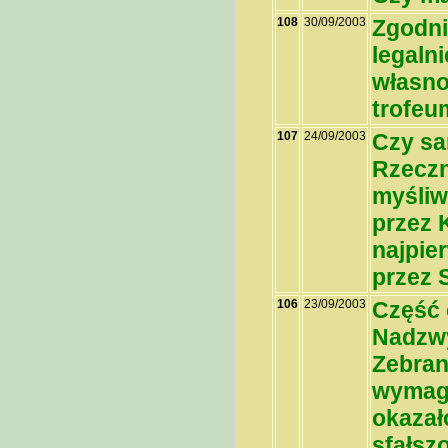
108
30/09/2003
Zgodni
legaln
własno
trofeu
107
24/09/2003
Czy sa
Rzeczn
myśliw
przez 
najpie
przez 
106
23/09/2003
Część 
Nadzwy
Zebran
wymaga
okazało
sfałsz