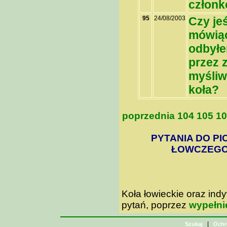
członk
95
24/08/2003
Czy je
mówiąc
odbyłe
przez 
myśliw
koła?
poprzednia
104
105
10
PYTANIA DO PI
ŁOWCZEGO 
Koła łowieckie oraz in
pytań, poprzez
wypełni
|
Szukaj
Ochr