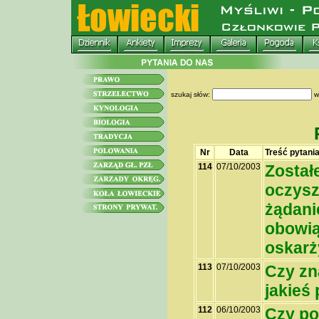
szukaj słów:
w
Nr
Data
Treść pytani
114
07/10/2003
Został
oczysz
żądani
obowią
oskarż
113
07/10/2003
Czy zn
jakieś
112
06/10/2003
Czy po