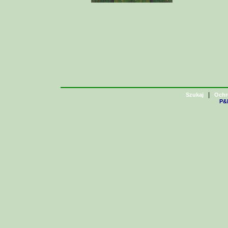
|
Szukaj
Ochr
P&H