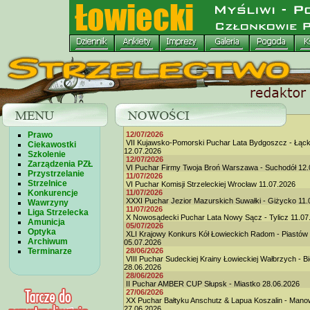
Prawo
12/07/2026
VII Kujawsko-Pomorski Puchar Lata Bydgoszcz - Łąc
Ciekawostki
12.07.2026
Szkolenie
12/07/2026
Zarządzenia PZŁ
VI Puchar Firmy Twoja Broń Warszawa - Suchodół 12.
Przystrzelanie
11/07/2026
Strzelnice
VI Puchar Komisji Strzeleckiej Wrocław 11.07.2026
Konkurencje
11/07/2026
XXXI Puchar Jezior Mazurskich Suwałki - Giżycko 11.
Wawrzyny
11/07/2026
Liga Strzelecka
X Nowosądecki Puchar Lata Nowy Sącz - Tylicz 11.07
Amunicja
05/07/2026
Optyka
XLI Krajowy Konkurs Kół Łowieckich Radom - Piastów
Archiwum
05.07.2026
Terminarze
28/06/2026
VIII Puchar Sudeckiej Krainy Łowieckiej Wałbrzych - B
28.06.2026
28/06/2026
II Puchar AMBER CUP Słupsk - Miastko 28.06.2026
27/06/2026
XX Puchar Bałtyku Anschutz & Lapua Koszalin - Man
27.06.2026