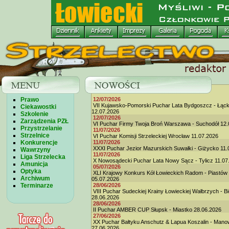
Prawo
12/07/2026
VII Kujawsko-Pomorski Puchar Lata Bydgoszcz - Łąc
Ciekawostki
12.07.2026
Szkolenie
12/07/2026
Zarządzenia PZŁ
VI Puchar Firmy Twoja Broń Warszawa - Suchodół 12.
Przystrzelanie
11/07/2026
Strzelnice
VI Puchar Komisji Strzeleckiej Wrocław 11.07.2026
Konkurencje
11/07/2026
XXXI Puchar Jezior Mazurskich Suwałki - Giżycko 11.
Wawrzyny
11/07/2026
Liga Strzelecka
X Nowosądecki Puchar Lata Nowy Sącz - Tylicz 11.07
Amunicja
05/07/2026
Optyka
XLI Krajowy Konkurs Kół Łowieckich Radom - Piastów
Archiwum
05.07.2026
Terminarze
28/06/2026
VIII Puchar Sudeckiej Krainy Łowieckiej Wałbrzych - B
28.06.2026
28/06/2026
II Puchar AMBER CUP Słupsk - Miastko 28.06.2026
27/06/2026
XX Puchar Bałtyku Anschutz & Lapua Koszalin - Man
27.06.2026