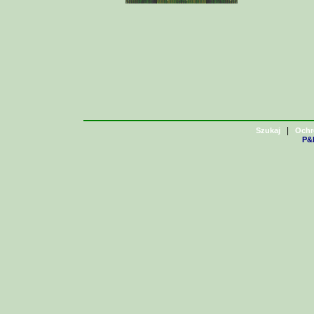
|
Szukaj
Ochr
P&H