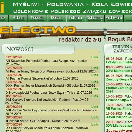
12/07/2026
Link
08-08-2026
Radom
VII Kujawsko-Pomorski Puchar Lata Bydgoszcz - Łącko
I Złoty Laur Jabł
12.07.2026
08-08-2026
Gdańs
12/07/2026
Link
XXVI Memoriam 
VI Puchar Firmy Twoja Broń Warszawa - Suchodół 12.07.2026
11/07/2026
Link
08-08-2026
Biels
VI Puchar Komisji Strzeleckiej Wrocław 11.07.2026
Zawody Grupy M
11/07/2026
Link
10-08-2026
Opole
XXXI Puchar Jezior Mazurskich Suwałki - Giżycko 11.07.2026
Puchar Zamknięc
11/07/2026
Link
2026
X Nowosądecki Puchar Lata Nowy Sącz - Tylicz 11.07.2026
05/07/2026
Link
15-08-2026
Włocł
XLI Krajowy Konkurs Kół Łowieckich Radom - Piastów 04-
I Puchar Kujaw i
05.07.2026
15-08-2026
Tarno
28/06/2026
Link
VII Puchar Fir
VIII Puchar Sudeckiej Krainy Łowieckiej Wałbrzych - Biernacice
16-08-2026
Kalis
28.06.2026
XXVIII Puchar G
28/06/2026
Link
II Puchar AMBER CUP Słupsk - Miastko 28.06.2026
22-08-2026
Rzesz
27/06/2026
Link
XXV Mistrzostwa
XX Puchar Bałtyku Anschutz & Lapua Koszalin - Manowo
Zobacz cały ter
27.06.2026