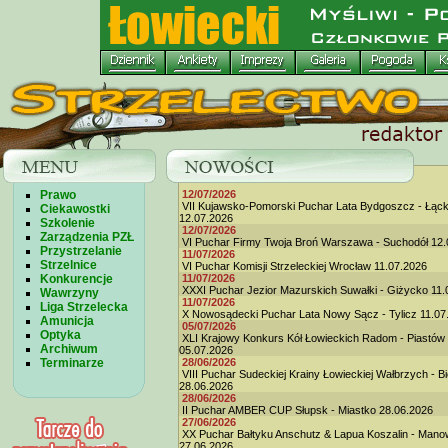
Prawo
12/07/2026
VII Kujawsko-Pomorski Puchar Lata Bydgoszcz - Łąc
Ciekawostki
12.07.2026
Szkolenie
12/07/2026
Zarządzenia PZŁ
VI Puchar Firmy Twoja Broń Warszawa - Suchodół 12.
Przystrzelanie
11/07/2026
Strzelnice
VI Puchar Komisji Strzeleckiej Wrocław 11.07.2026
Konkurencje
11/07/2026
XXXI Puchar Jezior Mazurskich Suwałki - Giżycko 11.
Wawrzyny
11/07/2026
Liga Strzelecka
X Nowosądecki Puchar Lata Nowy Sącz - Tylicz 11.07
Amunicja
05/07/2026
Optyka
XLI Krajowy Konkurs Kół Łowieckich Radom - Piastów
Archiwum
05.07.2026
Terminarze
28/06/2026
VIII Puchar Sudeckiej Krainy Łowieckiej Wałbrzych - B
28.06.2026
28/06/2026
II Puchar AMBER CUP Słupsk - Miastko 28.06.2026
27/06/2026
XX Puchar Bałtyku Anschutz & Lapua Koszalin - Man
27.06.2026