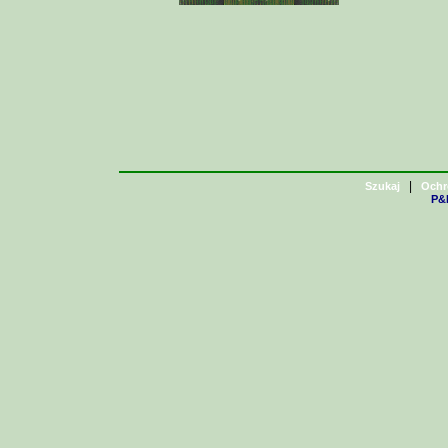
|
Szukaj
Ochr
P&H