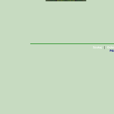
|
Szukaj
Ochr
P&H