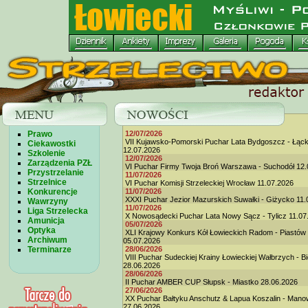
Prawo
12/07/2026
VII Kujawsko-Pomorski Puchar Lata Bydgoszcz - Łąc
Ciekawostki
12.07.2026
Szkolenie
12/07/2026
Zarządzenia PZŁ
VI Puchar Firmy Twoja Broń Warszawa - Suchodół 12.
Przystrzelanie
11/07/2026
Strzelnice
VI Puchar Komisji Strzeleckiej Wrocław 11.07.2026
Konkurencje
11/07/2026
XXXI Puchar Jezior Mazurskich Suwałki - Giżycko 11.
Wawrzyny
11/07/2026
Liga Strzelecka
X Nowosądecki Puchar Lata Nowy Sącz - Tylicz 11.07
Amunicja
05/07/2026
Optyka
XLI Krajowy Konkurs Kół Łowieckich Radom - Piastów
Archiwum
05.07.2026
Terminarze
28/06/2026
VIII Puchar Sudeckiej Krainy Łowieckiej Wałbrzych - B
28.06.2026
28/06/2026
II Puchar AMBER CUP Słupsk - Miastko 28.06.2026
27/06/2026
XX Puchar Bałtyku Anschutz & Lapua Koszalin - Man
27.06.2026