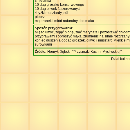
śmietanka
10 dag groszku konserwowego
10 dag oliwek faszerowanych
4 łyżki musztardy; sól
pieprz
majeranek i miód naturalny do smaku
Sposób przygotowania:
Mięso umyć, zdjąć błonę, zlać marynatą i pozostawić chłod
przyprawami i oprószyć mąką, zrumienić na silnie rozgrzany
koniec duszenia dodać groszek, oliwki i musztard Miękkie 
surówkami
Źródło:
Henryk Dębski, "Przysmaki Kuchni Myśliwskiej"
Dział kulin