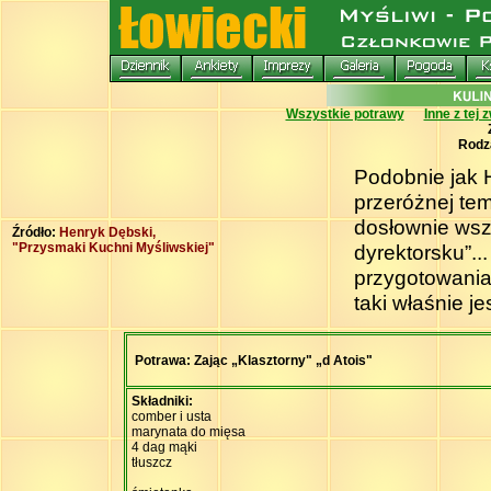
Wszystkie potrawy
Inne z tej 
Rodz
Podobnie jak 
przeróżnej tem
dosłownie wsz
Źródło:
Henryk Dębski,
"Przysmaki Kuchni Myśliwskiej"
dyrektorsku”..
przygotowania
taki właśnie je
Potrawa: Zając „Klasztorny" „d Atois"
Składniki:
comber i usta
marynata do mięsa
4 dag mąki
tłuszcz