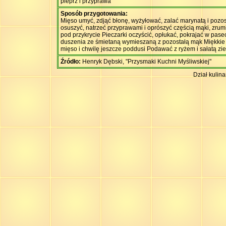
pieprz i przyprawa
Sposób przygotowania:
Mięso umyć, zdjąć błonę, wyżyłować, zalać marynatą i pozo
osuszyć, natrzeć przyprawami i oprószyć częścią mąki, zrumi
pod przykrycie Pieczarki oczyścić, opłukać, pokrajać w pas
duszenia ze śmietaną wymieszaną z pozostałą mąk Miękkie m
mięso i chwilę jeszcze poddusi Podawać z ryżem i sałatą zi
Źródło:
Henryk Dębski, "Przysmaki Kuchni Myśliwskiej"
Dział kulin