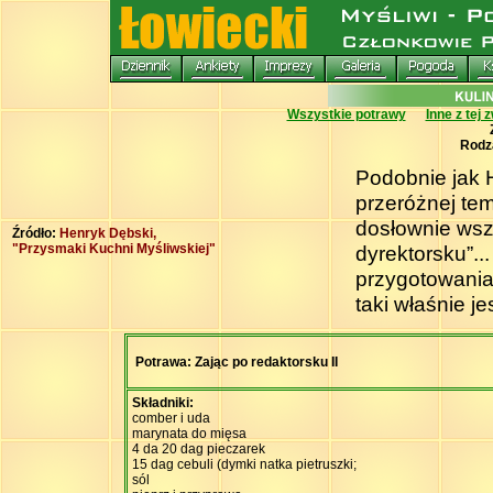
Wszystkie potrawy
Inne z tej 
Rodz
Podobnie jak 
przeróżnej tem
dosłownie wsz
Źródło:
Henryk Dębski,
"Przysmaki Kuchni Myśliwskiej"
dyrektorsku”..
przygotowania
taki właśnie je
Potrawa: Zając po redaktorsku II
Składniki:
comber i uda
marynata do mięsa
4 da 20 dag pieczarek
15 dag cebuli (dymki natka pietruszki;
sól