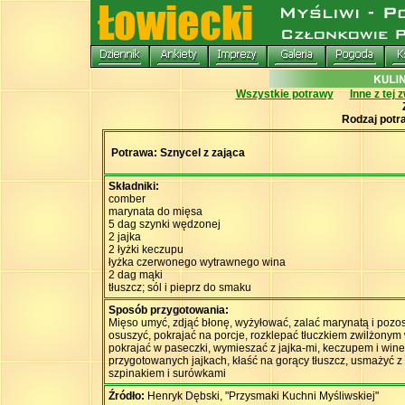
Wszystkie potrawy
Inne z tej 
Rodzaj potr
Potrawa: Sznycel z zająca
Składniki:
comber
marynata do mięsa
5 dag szynki wędzonej
2 jajka
2 łyżki keczupu
łyżka czerwonego wytrawnego wina
2 dag mąki
tłuszcz; sól i pieprz do smaku
Sposób przygotowania:
Mięso umyć, zdjąć błonę, wyżyłować, zalać marynatą i pozo
osuszyć, pokrajać na porcje, rozklepać tłuczkiem zwilżonym
pokrajać w paseczki, wymieszać z jajka-mi, keczupem i wi
przygotowanych jajkach, kłaść na gorący tłuszcz, usmażyć 
szpinakiem i surówkami
Źródło:
Henryk Dębski, "Przysmaki Kuchni Myśliwskiej"