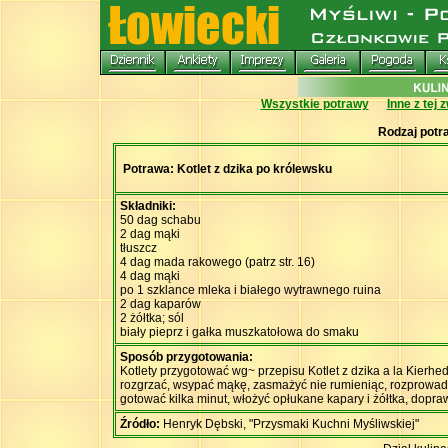
Wszystkie potrawy
Inne z tej 
Rodzaj potr
Potrawa: Kotlet z dzika po królewsku
Składniki:
50 dag schabu
2 dag mąki
tłuszcz
4 dag mada rakowego (patrz str. 16)
4 dag mąki
po 1 szklance mleka i białego wytrawnego ruina
2 dag kaparów
2 żółtka; sól
biały pieprz i gałka muszkatołowa do smaku
Sposób przygotowania:
Kotlety przygotować wg~ przepisu Kotlet z dzika a la Kierhe
rozgrzać, wsypać mąkę, zasmażyć nie rumieniąc, rozprowad
gotować kilka minut, włożyć opłukane kapary i żółtka, dopraw
Źródło:
Henryk Dębski, "Przysmaki Kuchni Myśliwskiej"