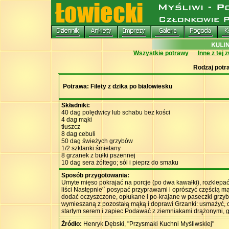
Wszystkie potrawy
Inne z tej 
Rodzaj potr
Potrawa: Filety z dzika po białowiesku
Składniki:
40 dag polędwicy lub schabu bez kości
4 dag mąki
tłuszcz
8 dag cebuli
50 dag świeżych grzybów
1/2 szklanki śmietany
8 grzanek z bułki pszennej
10 dag sera żółtego; sól i pieprz do smaku
Sposób przygotowania:
Umyte mięso pokrajać na porcje (po dwa kawałki), rozklepać
liści Następnie'` posypać przyprawami i oprószyć częścią mą
dodać oczyszczone, opłukane i po-krajane w paseczki grzyby
wymieszaną z pozostałą mąką i doprawi Grzanki: usmażyć, o
startym serem i zapiec Podawać z ziemniakami drążonymi, 
Źródło:
Henryk Dębski, "Przysmaki Kuchni Myśliwskiej"