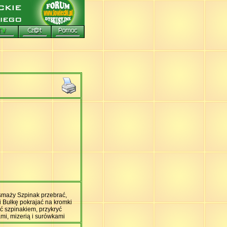
usmaży Szpinak przebrać,
i Bułkę pokrajać na kromki
ć szpinakiem, przykryć
mi, mizerią i surówkami