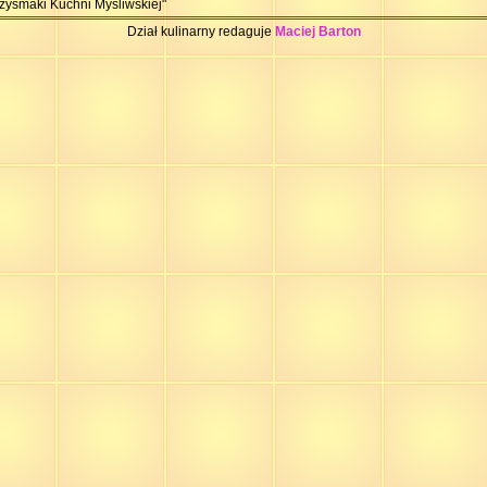
zysmaki Kuchni Myśliwskiej"
Dział kulinarny redaguje
Maciej Barton