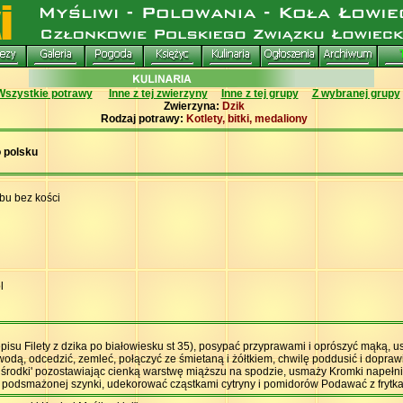
Wszystkie potrawy
Inne z tej zwierzyny
Inne z tej grupy
Z wybranej grupy
Zwierzyna:
Dzik
Rodzaj potrawy:
Kotlety, bitki, medaliony
o polsku
bu bez kości
l
pisu Filety z dzika po białowiesku st 35), posypać przyprawami i oprószyć mąką, 
wodą, odcedzić, zemleć, połączyć ze śmietaną i żółtkiem, chwilę poddusić i dopraw
 środki' pozostawiając cienką warstwę miąższu na spodzie, usmaży Kromki napełni
mi podsmażonej szynki, udekorować cząstkami cytryny i pomidorów Podawać z frytka