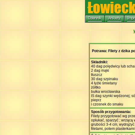
Potrawa: Filety z dzika p
Składniki:
40 dag polędwicy lub scha
2 dag mąki
tłuszcz
30 dag szpinaku
4 łyżki śmietany
żółtko
bułka wrocławska
IS dag szynki wędzonej; só
pieprz
i czosnek do smaku
Sposób przygotowania:
Filety przygotować wg prze
opłukać, sparzyć ; wrzącą 
grubości 3-4 cm, wydrążyć
filetami, potem plasterka