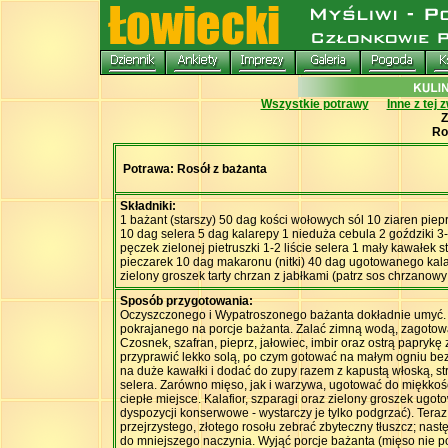
Wszystkie potrawy
Inne z tej 
Z
Ro
Potrawa: Rosół z bażanta
Składniki:
1 bażant (starszy) 50 dag kości wołowych sól 10 ziaren piep
10 dag selera 5 dag kalarepy 1 nieduża cebula 2 goździki 3
pęczek zielonej pietruszki 1-2 liście selera 1 mały kawałek s
pieczarek 10 dag makaronu (nitki) 40 dag ugotowanego kala
zielony groszek tarty chrzan z jabłkami (patrz sos chrzanowy
Sposób przygotowania:
Oczyszczonego i Wypatroszonego bażanta dokładnie umyć. 
pokrajanego na porcje bażanta. Zalać zimną wodą, zagotow
Czosnek, szafran, pieprz, jałowiec, imbir oraz ostrą papry
przyprawić lekko solą, po czym gotować na małym ogniu bez
na duże kawałki i dodać do zupy razem z kapustą włoską, str
selera. Zarówno mięso, jak i warzywa, ugotować do miękkoś
ciepłe miejsce. Kalafior, szparagi oraz zielony groszek ugo
dyspozycji konserwowe - wystarczy je tylko podgrzać). Teraz
przejrzystego, złotego rosołu zebrać zbyteczny tłuszcz; nastę
do mniejszego naczynia. Wyjąć porcje bażanta (mięso nie po