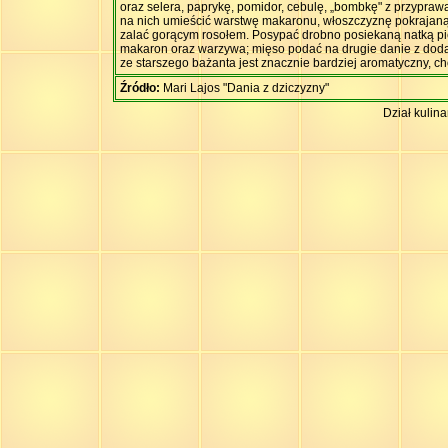
oraz selera, paprykę, pomidor, cebulę, „bombkę" z przypraw
na nich umieścić warstwę makaronu, włoszczyznę pokrajaną w
zalać gorącym rosołem. Posypać drobno posiekaną natką pie
makaron oraz warzywa; mięso podać na drugie danie z doda
ze starszego bażanta jest znacznie bardziej aromatyczny, 
Źródło:
Mari Lajos "Dania z dziczyzny"
Dział kulin