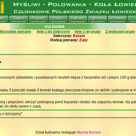
Wszystkie potrawy
Inne z tej zwierzyny
Inne z tej grupy
Z wybranej grupy
Zwierzyna:
Bażant
Rodzaj potrawy:
Zupy
a
eczonych szkieletów i posiekanych resztek mięsa z bażantów sól i pieprz 100 g pie
oniaku 3 łyżeczki masła 3 kromki białego pieczywa krojone ze skórki i pokrojone w 
olą i pieprzem, włożyć pokrojoną pierś bażanta i dodać dla zapachu koniak. Na pat
ać do stołu razem z zupą.
 z dziczyzny"
Dział kulinarny redaguje
Maciej Barton