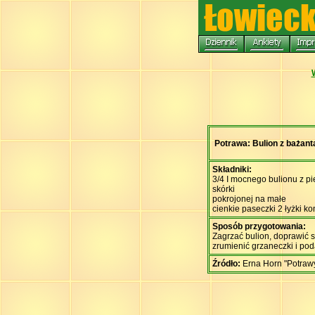
Potrawa: Bulion z bażant
Składniki:
3/4 I mocnego bulionu z pi
skórki
pokrojonej na małe
cienkie paseczki 2 łyżki k
Sposób przygotowania:
Zagrzać bulion, doprawić s
zrumienić grzaneczki i pod
Źródło:
Erna Horn "Potrawy