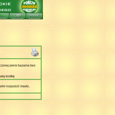
czonej piersi bazarna bez
małą kostkę
elni rozpuścić masło,