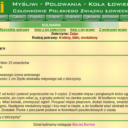
Wszystkie potrawy
Inne z tej zwierzyny
Inne z tej grupy
Z wybranej grupy
Zwierzyna:
Zając
Rodzaj potrawy:
Kotlety, bitki, medaliony
jąca
z błon 15 smardzów
ku
klowanego ozora wołowego
ości 1 cm 2łyżki ekstraktu mięsnego lub z dziczyzny
 od kości i pokroić poprzecznie na 3 części. Z resztek mięsa i porąbanych kości u
wodzie, po czym odlać ją, a grzyby pokroić na cienkie paseczki. W brytfance rozg
. Wlać koniak, zmniejszyć ogień. Posypać mięso pieprzem, dodać maderę, smardze
niu. Następnie medaliony wyjąć i trzy-mać w cieple, a do brytfanki wlać ekstrakt 
ą. Dodatek: Puree z pieczarek podane w foremkach pasztecikowych z ciasta.
 z dziczyzny"
Dział kulinarny redaguje
Maciej Barton