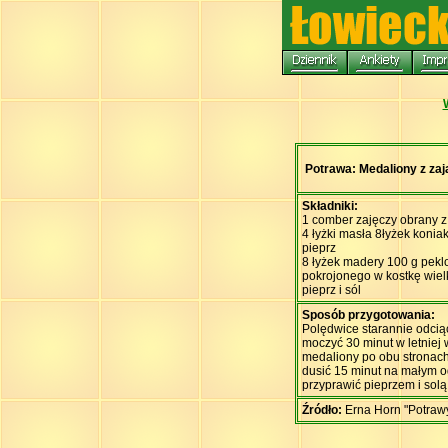
Potrawa: Medaliony z za
Składniki:
1 comber zajęczy obrany 
4 łyżki masła 8łyżek konia
pieprz
8 łyżek madery 100 g pe
pokrojonego w kostkę wielk
pieprz i sól
Sposób przygotowania:
Polędwice starannie odciąć
moczyć 30 minut w letniej 
medaliony po obu stronach
dusić 15 minut na małym og
przyprawić pieprzem i sol
Źródło:
Erna Horn "Potrawy