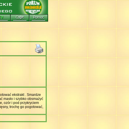
gotować ekstrakt . Smardze
rzać masło i szybko obsmażyć
, ozór i pod przykryciem
mięsny, trochę go pogotować,