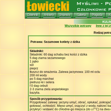
Wszystkie potrawy
Inne z tej 
Rodzaj potr
Potrawa: Sezamowe kotlety z dzika
Składniki:
Składniki: 60 dag schabu bez kości z dzika
5 dag ziarna sezamowego
1 jajko
sól
pieprz
tłuszcz do smażenia. Zalewa jarzynowa: 100 ml octu
200 ml wody
po 5 dag marchwi
pietrusz-ki i selera
f 0 dag cebuli
2-3 ziarna ziela angielskiego
bazylia.
Sposób przygotowania:
Przygotować zalewę: jarzyny umyć, obrać, opłukać, pokrajać
gotować, ochłodzić. Mięso umyć, osączyć z wody, natrzeć b
przykryć i wstawić do chłodne-go miejsca (do ±7°C) na dwa 