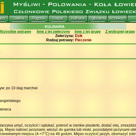
Wszystkie potrawy
Inne z tej zwierzyny
Inne z tej grupy
Z wybranej grupy
Zwierzyna:
Dzik
Rodzaj potrawy:
Pieczenie
.
zyw: po 10 dag marchwi
a angielskiego
jałowca
rzywa umyć, oczyścić i opłukać, pokroić w cienkie plasterki, dodać olej, zmiażdżo
ją. Mięso natrzeć jarzynami, włożyć do garnka lub miski, pozostałymi jarzynami ob
rzewiewnym miejscu (4-+7°C) na 48 godzin. Mięso oczyścić jarzyn, obsmażyć (obr