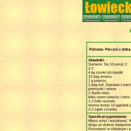
Potrawa: Pieczeń z dzika
Składniki:
Surowce: Na 10 porcji: 2
2-2
4 kg szynki lub łopatki
10 dag smalcu
1 g pieprzu
2 dag soli. Zaprawa z war
pietruszki i selera
2-3łyżki oleju
kilka ziaren pieprzu i ziel
1-2 listki laurowe
można dodać 10 jagódek 
2-3 ząbki czosnku.
Sposób przygotowania:
Mięso umyć i wyżyłować. Wa
długo aż dobrze zwilgotnie
Pozostawić w chłodnym i p