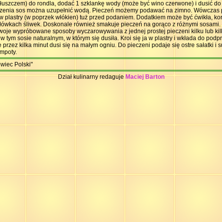
 tłuszczem) do rondla, dodać 1 szklankę wody (może być wino czerwone) i dusić do
zenia sos można uzupełnić wodą. Pieczeń możemy podawać na zimno. Wówczas p
 w plastry (w poprzek włókien) tuż przed podaniem. Dodatkiem może być ćwikła, ko
wkach śliwek. Doskonale również smakuje pieczeń na gorąco z różnymi sosami. 
woje wypróbowane sposoby wyczarowywania z jednej prostej pieczeni kilku lub ki
w tym sosie naturalnym, w którym się dusiła. Kroi się ja w plastry i wkłada do po
 przez kilka minut dusi się na małym ogniu. Do pieczeni podaje się ostre sałatki i 
ompoty.
owiec Polski"
Dział kulinarny redaguje
Maciej Barton