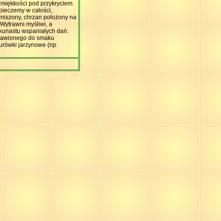
 miękkości pod przykryciem.
ieczemy w całości,
rniszony, chrzan położony na
Wytrawni myśliwi, a
lkunastu wspaniałych dań.
dprawionego do smaku
surówki jarzynowe (np.