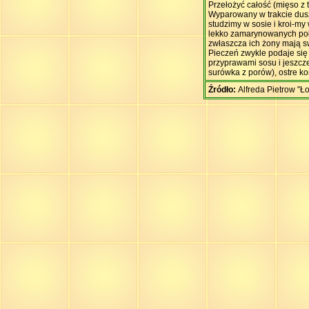
Przełożyć całość (mięso z
Wyparowany w trakcie dus
studzimy w sosie i kroi-my
lekko zamarynowanych połó
zwłaszcza ich żony mają s
Pieczeń zwykle podaje się 
przyprawami sosu i jeszcze
surówka z porów), ostre k
Źródło:
Alfreda Pietrow "Ł