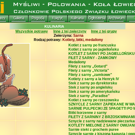
Wszystkie potrawy
Inne z tej zwierzyny
Inne z tej grupy
Zwierzyna:
Sarna
Rodzaj potrawy:
Kotlety, bitki, medaliony
Kotlet z sarny po francusku
Kotlet z sarny po jagiellońsku
KOTLET Z SARNY PO JAGIELLOŃSKU 
FILET Z SARNY - ZAMKOWY
Medaliony
Filety z sarny „Gotard"
Filety z sarny „Victoria"
Filety z sarny „zamkowe"
Kotlety z sarny a la Henryk IV
Stek z sarny po dyrektorsku
Stek z sarny po angielsku
Stek z sarny po amerykańsku
Stek z sarny „Paradise"
Kotlet z sarny po rzeszowsku
SZNYCLE Z SARNY ZAPIEKANE W 
SARNIE PULPECIKI ZE SPAGETTI PO
Bitki korzenne z sarny
FILETY Z SARNINY Z BRZOSKWINIAMI
Sznycle z sarny nadziewane pieczarka
KOTLETY MIELONE Z SARNY OWIJAN
Sarnie steki z grochem puree
Sznycle sarnie z kiszoną kapustą i ow