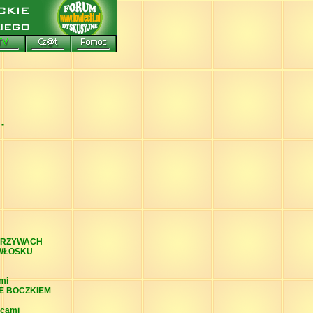
-
WARZYWACH
 WŁOSKU
mi
E BOCZKIEM
ocami