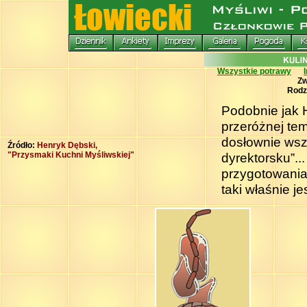
Wszystkie potrawy
Zw
Rodz
Podobnie jak 
przeróżnej tem
dosłownie wsz
Źródło:
Henryk Dębski,
"Przysmaki Kuchni Myśliwskiej"
dyrektorsku”..
przygotowania
taki właśnie je