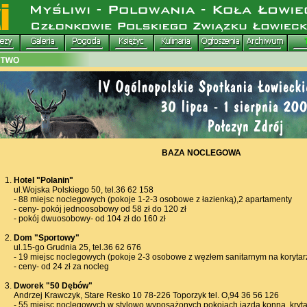
BAZA NOCLEGOWA
Hotel "Polanin"
ul.Wojska Polskiego 50, tel.36 62 158
- 88 miejsc noclegowych (pokoje 1-2-3 osobowe z łazienką),2 apartamenty
- ceny- pokój jednoosobowy od 58 zł do 120 zł
- pokój dwuosobowy- od 104 zł do 160 zł
Dom "Sportowy"
ul.15-go Grudnia 25, tel.36 62 676
- 19 miejsc noclegowych (pokoje 2-3 osobowe z węzłem sanitarnym na korytar
- ceny- od 24 zł za nocleg
Dworek "50 Dębów"
Andrzej Krawczyk, Stare Resko 10 78-226 Toporzyk tel. O,94 36 56 126
- 55 miejsc noclegowych w stylowo wyposażonych pokojach jazda konna, kryta