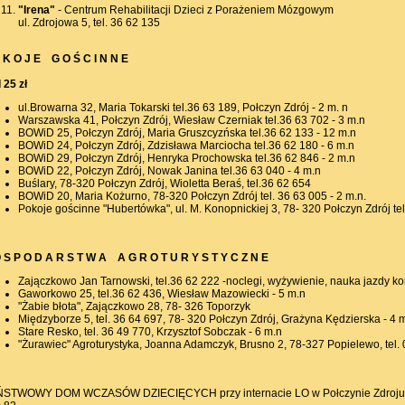
"Irena"
- Centrum Rehabilitacji Dzieci z Porażeniem Mózgowym
ul. Zdrojowa 5, tel. 36 62 135
 K O J E G O Ś C I N N E
 25 zł
ul.Browarna 32, Maria Tokarski tel.36 63 189, Połczyn Zdrój - 2 m. n
Warszawska 41, Połczyn Zdrój, Wiesław Czerniak tel.36 63 702 - 3 m.n
BOWiD 25, Połczyn Zdrój, Maria Gruszcyzńska tel.36 62 133 - 12 m.n
BOWiD 24, Połczyn Zdrój, Zdzisława Marciocha tel.36 62 180 - 6 m.n
BOWiD 29, Połczyn Zdrój, Henryka Prochowska tel.36 62 846 - 2 m.n
BOWiD 22, Połczyn Zdrój, Nowak Janina tel.36 63 040 - 4 m.n
Buślary, 78-320 Połczyn Zdrój, Wioletta Beraś, tel.36 62 654
BOWiD 20, Maria Kożurno, 78-320 Połczyn Zdrój tel. 36 63 005 - 2 m.n.
Pokoje gościnne "Hubertówka", ul. M. Konopnickiej 3, 78- 320 Połczyn Zdrój tel
 S P O D A R S T W A A G R O T U R Y S T Y C Z N E
Zajączkowo Jan Tarnowski, tel.36 62 222 -noclegi, wyżywienie, nauka jazdy ko
Gaworkowo 25, tel.36 62 436, Wiesław Mazowiecki - 5 m.n
"Żabie błota", Zajączkowo 28, 78- 326 Toporzyk
Międzyborze 5, tel. 36 64 697, 78- 320 Połczyn Zdrój, Grażyna Kędzierska - 4 
Stare Resko, tel. 36 49 770, Krzysztof Sobczak - 6 m.n
"Żurawiec" Agroturystyka, Joanna Adamczyk, Brusno 2, 78-327 Popielewo, tel
STWOWY DOM WCZASÓW DZIECIĘCYCH przy internacie LO w Połczynie Zdroju ul