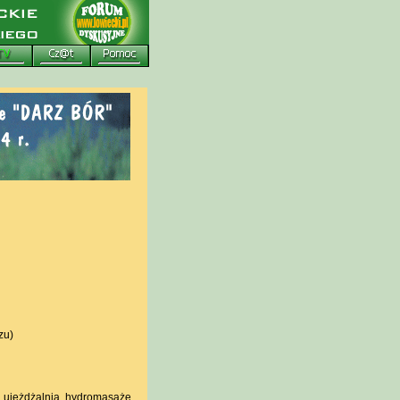
zu)
 ujeżdżalnia, hydromasaże,