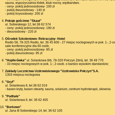
sauna, wypożyczalnia łódek, klub nocny, wędkarstwo.
- ceny- pokój jednoosobowy- 100 zł
- pokój dwuosobowy - 140 zł
- pokój trzyosobowy- 200 zł
Pokoje gościnne "Skaut"
ul. Sobieskiego 12, tel.36 62 574
- ceny- pokój jednoosobowy- 190 zł
- dwuosobowy - 220 zł
Ośrodek Szkoleniowo- Rekracyjny- Hotel
Redło 58, 78-325 Redło, tel. 36 45 600 - 27 miejsc noclegowych w pok. 1-, 2-o
sale konferencyjne dla 60 osób;
- ceny- pokój jednoosobowy- 85 zł
- pokój dwuosobowy- 95 zł
"Hopferówka"
ul. Solankowa 8/b, 78-320 Połczyn Zdrój, tel. 36 49 770
- 33 miejsc noclegowych w pok. 1-; 2-osob. o bardzo wysokim standardzie;
Zakłady Lecznictwa Uzdrowiskowego "Uzdrowisko Połczyn"S.A.
1303 miejsca noclegowa
"Gryf"
ul. Solankowa 8, tel.36 62 019
- basen kryty, basen otwarty, sauna, solarium, centrum hydroterapii, siłownia
"Podhale"
ul. Solankowa 6, tel. 36 62 405
"Borkowo"
ul. Jana III Sobieskiego 14, tel. 36 62 105