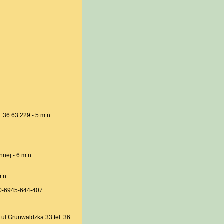
. 36 63 229 - 5 m.n.
nnej - 6 m.n
m.n
. 0-6945-644-407
.Grunwaldzka 33 tel. 36