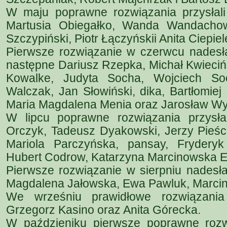
W maju poprawne rozwiązania przysłali
Martusia Obiegałko, Wanda Wandachow
Szczypiński, Piotr Łączyńskii Anita Ciepie
Pierwsze rozwiązanie w czerwcu nadesła
następne Dariusz Rzepka, Michał Kwieciń
Kowalke, Judyta Socha, Wojciech Soc
Walczak, Jan Słowiński, dika, Bartłomie
Maria Magdalena Menia oraz Jarosław Wy
W lipcu poprawne rozwiązania przysła
Orczyk, Tadeusz Dyakowski, Jerzy Pieśc
Mariola Parczyńska, pansay, Fryderyk
Hubert Codrow, Katarzyna Marcinowska Em
Pierwsze rozwiązanie w sierpniu nadesła
Magdalena Jałowska, Ewa Pawluk, Marcin 
We wrześniu prawidłowe rozwiązania 
Grzegorz Kasino oraz Anita Górecka.
W paździeniku pierwsze poprawne rozw