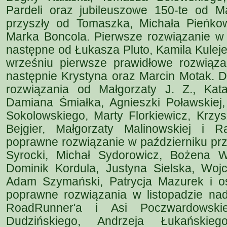
Pardeli oraz jubileuszowe 150-te od M
przyszły od Tomaszka, Michała Pieńkow
Marka Boncola. Pierwsze rozwiązanie w 
następne od Łukasza Pluto, Kamila Kuleje
wrześniu pierwsze prawidłowe rozwiązan
następnie Krystyna oraz Marcin Motak. D
rozwiązania od Małgorzaty J. Z., Kat
Damiana Śmiałka, Agnieszki Poławskiej
Sokolowskiego, Marty Florkiewicz, Krzy
Bejgier, Małgorzaty Malinowskiej i R
poprawne rozwiązanie w październiku przy
Syrocki, Michał Sydorowicz, Bożena W
Dominik Kordula, Justyna Sielska, Woj
Adam Szymański, Patrycja Mazurek i os
poprawne rozwiązania w listopadzie na
RoadRunner'a i Asi Poczwardowsk
Dudzińskiego, Andrzeja Łukańskiego