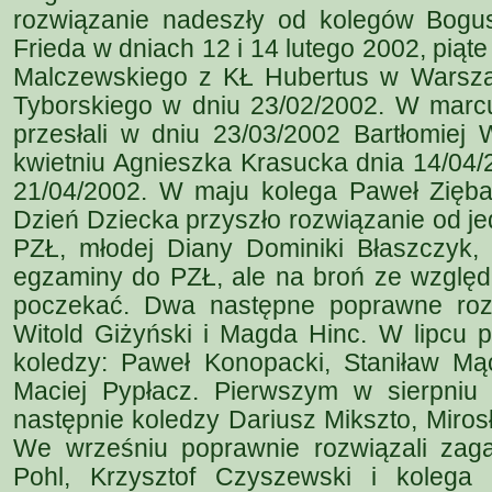
rozwiązanie nadeszły od kolegów Bogus
Frieda w dniach 12 i 14 lutego 2002, pią
Malczewskiego z KŁ Hubertus w Warszaw
Tyborskiego w dniu 23/02/2002. W marc
przesłali w dniu 23/03/2002 Bartłomiej
kwietniu Agnieszka Krasucka dnia 14/04/2
21/04/2002. W maju kolega Paweł Zięba
Dzień Dziecka przyszło rozwiązanie od j
PZŁ, młodej Diany Dominiki Błaszczyk, 
egzaminy do PZŁ, ale na broń ze względ
poczekać. Dwa następne poprawne rozw
Witold Giżyński i Magda Hinc. W lipcu p
koledzy: Paweł Konopacki, Staniław Mąc
Maciej Pypłacz. Pierwszym w sierpniu
następnie koledzy Dariusz Mikszto, Miro
We wrześniu poprawnie rozwiązali zaga
Pohl, Krzysztof Czyszewski i kolega