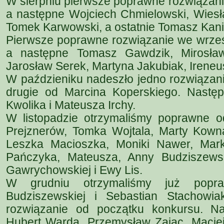
W sierpniu pierwsze poprawne rozwiązani
a następne Wojciech Chmielowski, Wiesł
Tomek Karwowski, a ostatnie Tomasz Kani
Pierwsze poprawne rozwiązanie we wrześn
a następne Tomasz Gawdzik, Mirosław
Jarosław Serek, Martyna Jakubiak, Ireneus
W paździeniku nadeszło jedno rozwiązan
drugie od Marcina Koperskiego. Nastę
Kwolika i Mateusza Irchy.
W listopadzie otrzymaliśmy poprawne o
Prejznerów, Tomka Wojtala, Marty Kowna
Leszka Macioszka, Moniki Nawer, Mark
Pańczyka, Mateusza, Anny Budziszewsk
Gawrychowskiej i Ewy Lis.
W grudniu otrzymaliśmy już popr
Budziszewskiej i Sebastian Stachowia
rozwiązanie od początku konkursu. Nas
Hubert Warda, Przemysław Zając, Maciej