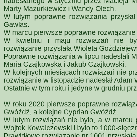
nadesłanego w styczniu przez Macieja Ma
Marty Mazurkiewicz i Wandy Olech.
W lutym poprawne rozwiązania przysłał 
Gawlas.
W marcu pierwsze poprawne rozwiązanie 
W kwietniu i maju rozwiązań nie b
rozwiązanie przysłała Wioleta Goździejew
Poprawne rozwiązania w lipcu nadesłali M
Maria Czajkowska i Jakub Czajkowski.
W kolejnych miesiącach rozwiązań nie pr
rozwiązanie w listopadzie nadesłał Adam W
Ostatnie w tym roku i jedyne w grudniu pr
W roku 2020 pierwsze poprawne rozwiąza
Gwóźdź, a kolejne Cyprian Gwóźdź.
W lutym rozwiązań nie było, a w marcu 
Wojtek Kowalczewski i było to 1000-sięcz
Prawidłowe rozwiązanie nr 1001 przysłała 