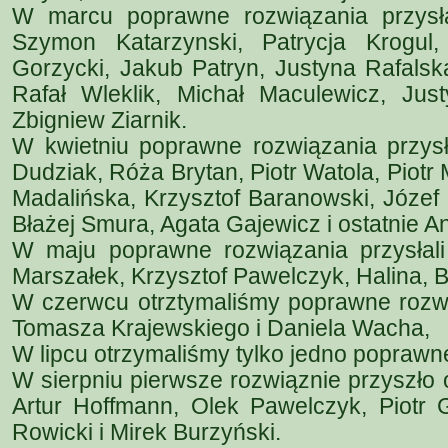
W marcu poprawne rozwiązania przysłal
Szymon Katarzynski, Patrycja Krogul,
Gorzycki, Jakub Patryn, Justyna Rafalsk
Rafał Wleklik, Michał Maculewicz, Just
Zbigniew Ziarnik.
W kwietniu poprawne rozwiązania przysł
Dudziak, Róża Brytan, Piotr Watola, Piotr
Madalińska, Krzysztof Baranowski, Józef 
Błażej Smura, Agata Gajewicz i ostatnie A
W maju poprawne rozwiązania przysłal
Marszałek, Krzysztof Pawelczyk, Halina, B
W czerwcu otrztymaliśmy poprawne rozwi
Tomasza Krajewskiego i Daniela Wacha,
W lipcu otrzymaliśmy tylko jedno poprawn
W sierpniu pierwsze rozwiąznie przyszło 
Artur Hoffmann, Olek Pawelczyk, Piotr G
Rowicki i Mirek Burzyński.