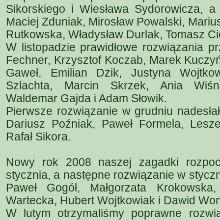
Sikorskiego i Wiesława Sydorowicza, a 
Maciej Zduniak, Mirosław Powalski, Marius
Rutkowska, Władysław Durlak, Tomasz Cic
W listopadzie prawidłowe rozwiązania pr
Fechner, Krzysztof Koczab, Marek Kuczyńs
Gaweł, Emilian Dzik, Justyna Wojtkow
Szlachta, Marcin Skrzek, Ania Wiśn
Waldemar Gajda i Adam Słowik.
Pierwsze rozwiązanie w grudniu nadesłał
Dariusz Poźniak, Paweł Formela, Leszek
Rafał Sikora.
Nowy rok 2008 naszej zagadki rozpoc
stycznia, a następne rozwiązanie w styczn
Paweł Gogół, Małgorzata Krokowska, 
Wartecka, Hubert Wojtkowiak i Dawid Won
W lutym otrzymaliśmy poprawne rozwi