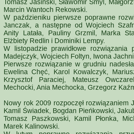
Tomasz Jasiński, Sławomir Smyl, Małgorz
Marcin Wantoch Rekowski.
W paździeniku pierwsze poprawne rozwi
Janczak, a następne od Wojciech Szafni
Anity Latała, Pauliny Grzmil, Marka S
Elżbiety Redlin i Dominiki Lempy.
W listopadzie prawidłowe rozwiązania p
Madejczyk, Wojciech Foltyn, Iwona Jachnik
Pierwsze rozwiązanie w grudniu nadesłał
Ewelina Chęć, Karol Kowalczyk, Mariusz
Krzysztof Paraciej, Mateusz Owczar
Mechocki, Ania Mechocka, Grzegorz Kaźm
Nowy rok 2009 rozpoczęł rozwiązaniem Ja
Kamil Świadek, Bogdan Pieńkowski, Jaku
Tomasz Paszkowski, Kamil Płonka, Mich
Marek Kalinowski.