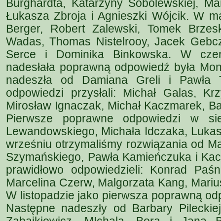
Burghardta, Katarzyny Sobolewskiej, Mar
Łukasza Zbroja i Agnieszki Wójcik. W ma
Berger, Robert Zalewski, Tomek Brzes
Wadas, Thomas Nistelrooy, Jacek Gebc
Serce i Dominika Binkowska. W czer
nadesłała poprawną odpowiedź była Moni
nadeszła od Damiana Greli i Pawła T
odpowiedzi przysłali: Michał Galas, Krz
Mirosław Ignaczak, Michał Kaczmarek, Ba
Pierwsze poprawne odpowiedzi w sie
Lewandowskiego, Michała Idczaka, Luka
wrześniu otrzymaliśmy rozwiązania od Ma
Szymańskiego, Pawła Kamieńczuka i Kac
prawidłowo odpowiedzieli: Konrad Paśn
Marcelina Czerw, Malgorzata Kang, Mariu
W listopadzie jako pierwsza poprawną od
Następne nadeszły od Barbary Pileckiej