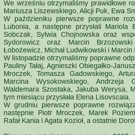
We wrześniu otrzymaliśmy prawidłowe ro
Mariusza Liszewskiego, Alicji Puk, Ewa S
W paździeniku pierwsze poprawne rozw
Lubonia, a następne przysłali Mariola 
Sobczak, Sylwia Chojnowska oraz wspó
Sydorowicz oraz Marcin Brzozowsk
Łobożewicz, Michał Ludwikowski i Marcin 
W listopadzie otrzymaliśmy poprawne odp
Pauliny Tałaj, Agnieszki Obiegałko-Janus
Mroczek, Tomasza Gadowskiego, Artur
Marcina Wysokowskiego, Andrzeja Go
Waldemara Szostaka, Jakuba Werysa, Mon
tym miesiącu przysłała Elena Lisovscaia.
W grudniu pierwsze poprawne rozwiąza
następnie Piotr Mroczek, Marek Poziems
Rafał Kania i Agata Kozioł, a ostatnie Doro