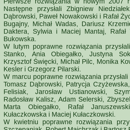
Pierwsze rozwiązania w nowym 2007 ro
Następne przysłali Zbigniew Niedziałe
Dąbrowski, Paweł Nowakowski i Rafał Życ
Bugajny, Michał Wadas, Dariusz Krzemie
Daktera, Sylwia i Maciej Mantaj, Raf
Bukowska.
W lutym poprawne rozwiązania przysłal
Stanko, Ania Obiegałko, Justyna Soko
Krzysztof Święcki, Michał Pilc, Monika K
Kesler i Grzegorz Pilarski.
W marcu poprawne rozwiązania przysłali Ł
Tomasz Dąbrowski, Patrycja Czyżewska
Felisiak, Jarosław Ustianowski, Szy
Radosław Kalisz, Adam Selerski, Zbysze
Marta Obiegałko, Rafał Januszewski
Kułaczkowska i Maciej Kułaczkowski.
W kwietniu poprawne rozwiązania przy
Szczepaniak, Robert Majchrzak i Bartosz 