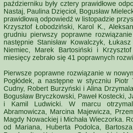
październiku były cztery prawidłowe odpo
Nastaj, Paulina Dzięcioł, Bogusław Mielec
prawidłową odpowiedź w listopadzie przys
Krzysztof Łobodziński, Karol K., Aleksa
grudniu pierwszy poprawne rozwiązanie 
następnie Stanisław Kowalczyk, Łukasz
Niemiec, Marek Bartosiński i Krzyszto
miesięcy zebrało się 41 poprawnych rozw
Pierwsze poprawne rozwiązanie w nowym 
Pogłódek, a następne w styczniu Piot
Cudny, Robert Burzyński i Alina Drzymal
Bogusław Bryczkowski, Paweł Kostecki, Ja
i Kamil Ludwicki. W marcu otrzymal
Abramowicza, Marcina Majewicza, Przem
Magdy Nowackiej i Michała Wieczorka. Ro
od Mariana, Huberta Podolca, Bartosz