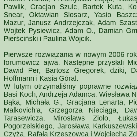
Pawlik, Gracjan Szulc, Bartek Kuta, K
Snear, Oktawian Slosarz, Yasio Baszc
Mazur, Janusz Andrzejczak, Adam Szasto
Wojtek Pysiewicz, Adam O., Damian Gmer
Pierściński i Paulina Wójcik.
Pierwsze rozwiązania w nowym 2006 roku
forumowicz ajwa. Następne przysłali Mi
Dawid Per, Bartosz Gregorek, dziki, Da
Hoffmann i Kasia Góral.
W lutym otrzymaliśmy poprawne rozwią
Basi Koch, Andrzeja Adamca, Wiesława Ni
Bąka, Michała G., Gracjana Lenarta, Pio
Malkovich'a, Grzegorza Nieciąga, Daw
Tarasewicza, Mirosławs Zioło, Łuk
Pogorzelskiego, Jarosława Karkuszewski
Czyża, Rafała Krzeszowca i Wojciecha Zd