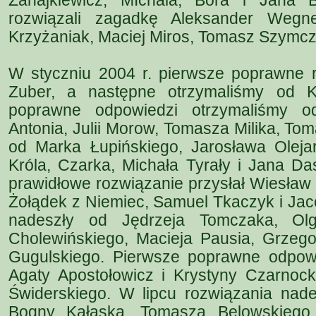
Zahajkiewicz, MIchala, Bora i Jana B
rozwiązali zagadkę Aleksander Wegne
Krzyżaniak, Maciej Miros, Tomasz Szymczy
W styczniu 2004 r. pierwsze poprawne r
Zuber, a następne otrzymaliśmy od K
poprawne odpowiedzi otrzymaliśmy o
Antonia, Julii Morow, Tomasza Milika, To
od Marka Łupińskiego, Jarosława Olej
Króla, Czarka, Michała Tyrały i Jana Da
prawidłowe rozwiązanie przysłał Wiesław
Żołądek z Niemiec, Samuel Tkaczyk i Ja
nadeszły od Jędrzeja Tomczaka, Olg
Cholewińskiego, Macieja Pausia, Grzeg
Gugulskiego. Pierwsze poprawne odpow
Agaty Apostołowicz i Krystyny Czarnock
Świderskiego. W lipcu rozwiązania nade
Bogny Kałaska, Tomasza Belowskiego, 