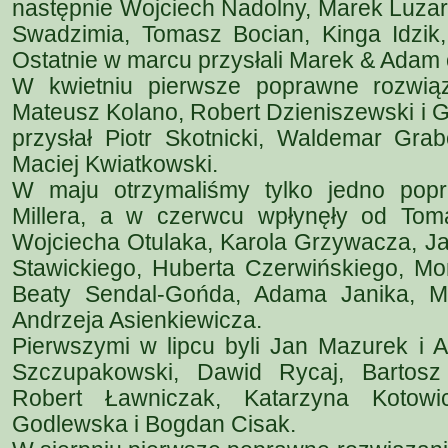
następnie Wojciech Nadolny, Marek Luzar
Swadzimia, Tomasz Bocian, Kinga Idzik
Ostatnie w marcu przysłali Marek & Adam
W kwietniu pierwsze poprawne rozwiąz
Mateusz Kolano, Robert Dzieniszewski i 
przysłał Piotr Skotnicki, Waldemar Gra
Maciej Kwiatkowski.
W maju otrzymaliśmy tylko jedno pop
Millera, a w czerwcu wpłynęły od Tom
Wojciecha Otulaka, Karola Grzywacza, J
Stawickiego, Huberta Czerwińskiego, Moni
Beaty Sendal-Gońda, Adama Janika, Ma
Andrzeja Asienkiewicza.
Pierwszymi w lipcu byli Jan Mazurek i A
Szczupakowski, Dawid Rycaj, Bartosz
Robert Ławniczak, Katarzyna Kotowic
Godlewska i Bogdan Cisak.