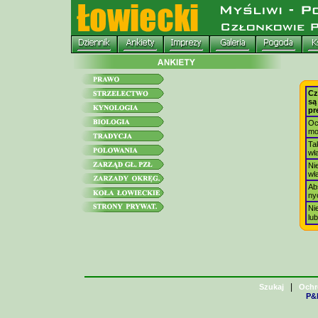
Cz
są
pr
Oc
mo
Ta
wł
Ni
wł
Ab
ny
Ni
lu
|
Szukaj
Ochr
P&H