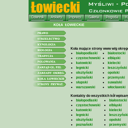
Koła mające strony www w/g okrę
białopodlaski
białostocki
częstochowski
elbląski
katowicki
kielecki
legnicki
leszczyński
olsztyński
opolski
poznański
przemyski
słupski
suwalski
warszawski
włocławski
Kontakty do wszystkich kół wpisan
białopodlaski
białostocki
częstochowski
elbląski
katowicki
kielecki
legnicki
leszczyńsk
olsztyński
opolski
poznański
przemyski