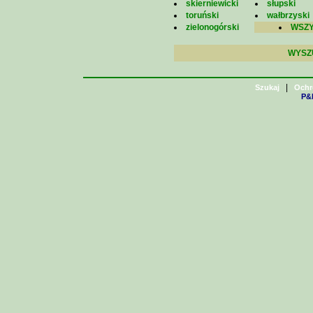
skierniewicki
słupski
toruński
wałbrzyski
zielonogórski
WSZY
WYSZ
|
Szukaj
Ochr
P&H