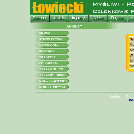
Sy
Mo
Mo
W 
Mo
Ni
|
Szukaj
Ochr
P&H