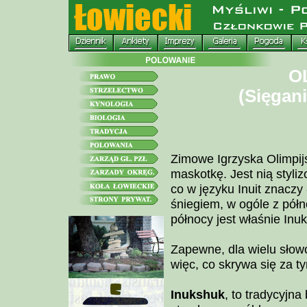
O
(Sięgan
Zimowe Igrzyska Olimpijs
maskotkę. Jest nią styli
co w języku Inuit znaczy 
śniegiem, w ogóle z pół
północy jest właśnie Inu
Zapewne, dla wielu słow
więc, co skrywa się za t
Inukshuk
, to tradycyjn