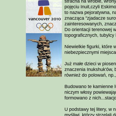
stracha na wróble, wrony
pojęciu Inuit,czyli Eskim
to nazwa pejoratywna, n
znacząca "zjadacze suro
zainteresowanych, znacz
Do orientacji terenowej 
topograficznych, tubylcy 
Niewielkie figurki, które
niebezpiecznymi miejsca
Już małe dzieci w piosenk
znaczenia Inukshuk'ów, 
również do polowań, np.,
Budowano te kamienne lud
niczym włosy powiewające
formowano z nich...stacj
U podstawy tej litery, w
myśliwi, którzy strzelali