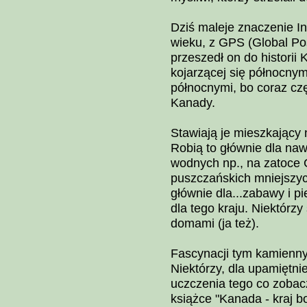
Dziś maleje znaczenie I
wieku, z GPS (Global Pos
przeszedł on do historii
kojarzącej się północnymi
północnymi, bo coraz czę
Kanady.
Stawiają je mieszkający 
Robią to głównie dla nawi
wodnych np., na zatoce G
puszczańskich mniejszych
głównie dla...zabawy i p
dla tego kraju. Niektórz
domami (ja też).
Fascynacji tym kamienny
Niektórzy, dla upamiętni
uczczenia tego co zobaczy
książce "Kanada - kraj b