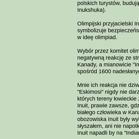
polskich turystów, buduj
Inukshuka).
Olimpijski przyjacielski 
symbolizuje bezpieczeńs
w ideę olimpiad.
Wybór przez komitet olim
negatywną reakcję ze st
Kanady, a mianowicie "In
spośród 1600 nadesłanych
Mnie ich reakcja nie dziw
"Eskimosi" nigdy nie darz
których tereny łowieckie
Inuit, prawie zawsze, gdzi
białego człowieka w Kan
obozowiska Inuit były wy
słyszałem, ani nie napot
Inuit napadli by na "India