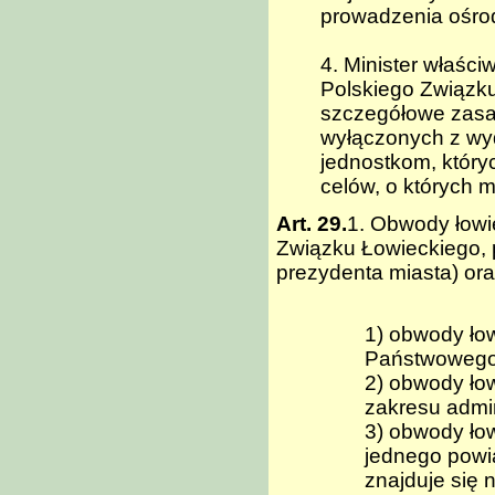
prowadzenia ośrod
4. Minister właści
Polskiego Związku
szczegółowe zasa
wyłączonych z wyd
jednostkom, który
celów, o których m
Art. 29.
1. Obwody łowi
Związku Łowieckiego, p
prezydenta miasta) oraz
1) obwody łow
Państwowego
2) obwody łow
zakresu admin
3) obwody łow
jednego powia
znajduje się