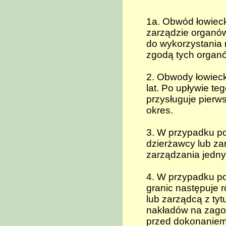
1a. Obwód łowiec
zarządzie organó
do wykorzystania
zgodą tych organ
2. Obwody łowieck
lat. Po upływie t
przysługuje pier
okres.
3. W przypadku p
dzierżawcy lub za
zarządzania jedny
4. W przypadku po
granic następuje 
lub zarządcą z ty
nakładów na zagos
przed dokonaniem 