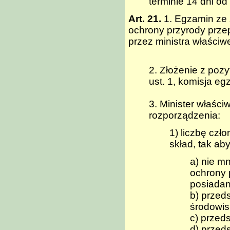
terminie 14 dni od
Art. 21.
1. Egzamin ze
ochrony przyrody prz
przez ministra właści
2. Złożenie z po
ust. 1, komisja e
3. Minister właści
rozporządzenia:
1) liczbę czło
skład, tak ab
a) nie m
ochrony 
posiadan
b) przed
środowis
c) przed
d) przed