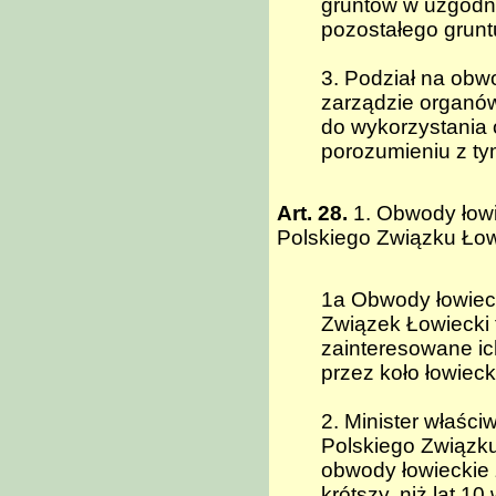
gruntów w uzgodn
pozostałego grunt
3. Podział na obw
zarządzie organó
do wykorzystania
porozumieniu z ty
Art. 28.
1. Obwody łowi
Polskiego Związku Łowi
1a Obwody łowieck
Związek Łowiecki t
zainteresowane ich
przez koło łowieck
2. Minister właści
Polskiego Związku
obwody łowieckie 
krótszy, niż lat 1