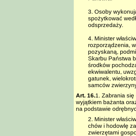
3. Osoby wykonuj
spożytkować wedł
odsprzedaży.
4. Minister właśc
rozporządzenia, 
pozyskaną, podmi
Skarbu Państwa b
środków pochodzą
ekwiwalentu, uwzg
gatunek, wielokro
samców zwierzyny p
Art. 16.
1. Zabrania się
wyjątkiem bażanta ora
na podstawie odrębnyc
2. Minister właśc
chów i hodowlę za
zwierzętami gospo