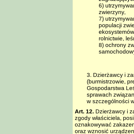
6) utrzymywan
zwierzyny,
7) utrzymywan
populacji zw
ekosystemów 
rolnictwie, leś
8) ochrony z
samochodowyc
3. Dzierżawcy i z
(burmistrzowie, p
Gospodarstwa Leś
sprawach związan
w szczególności w
Art. 12.
Dzierżawcy i z
zgody właściciela, pos
oznakowywać zakazem 
oraz wznosić urządze