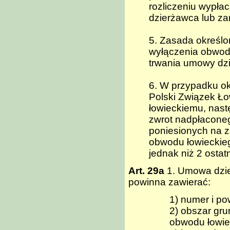
rozliczeniu wypła
dzierżawca lub z
5. Zasada określo
wyłączenia obwodu
trwania umowy dz
6. W przypadku ok
Polski Związek Ło
łowieckiemu, nast
zwrot nadpłacone
poniesionych na 
obwodu łowieckieg
jednak niż 2 ostatn
Art. 29a
1. Umowa dzie
powinna zawierać:
1) numer i po
2) obszar gr
obwodu łowie