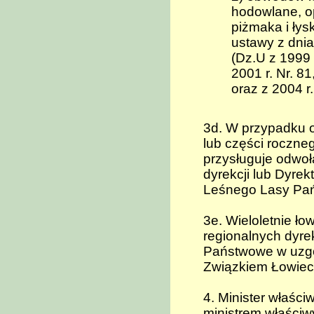
hodowlane, o
piżmaka i łys
ustawy z dnia
(Dz.U z 1999 
2001 r. Nr. 8
oraz z 2004 r.
3d. W przypadku o
lub części roczne
przysługuje odwoł
dyrekcji lub Dyr
Leśnego Lasy Pa
3e. Wieloletnie ł
regionalnych dyr
Państwowe w uzgo
Związkiem Łowiec
4. Minister właśc
ministrem właściwy