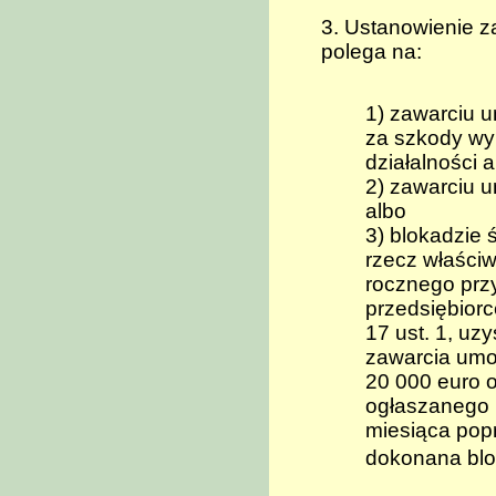
3. Ustanowienie z
polega na:
1) zawarciu 
za szkody w
działalności a
2) zawarciu 
albo
3) blokadzie
rzecz właści
rocznego prz
przedsiębiorc
17 ust. 1, u
zawarcia umow
20 000 euro 
ogłaszanego 
miesiąca pop
dokonana blo