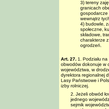
3) tereny zaj
granicach ob
gospodarcze z
wewnątrz tyc
4) budowle, z
społeczne, ku
składowe, tra
charakterze z
ogrodzeń.
Art. 27.
1. Podziału na
obwodów dokonuje w o
województwa, w drodze
dyrektora regionalnej
Lasy Państwowe i Pols
izby rolniczej.
2. Jeżeli obwód ł
jednego województ
sejmik województ