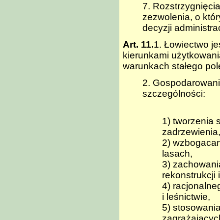
7. Rozstrzygnięci
zezwolenia, o któ
decyzji administra
Art. 11.
1. Łowiectwo j
kierunkami użytkowania
warunkach stałego pole
2. Gospodarowani
szczególności:
1) tworzenia 
zadrzewienia,
2) wzbogacani
lasach,
3) zachowania
rekonstrukcji
4) racjonaln
i leśnictwie,
5) stosowania
zagrażającyc