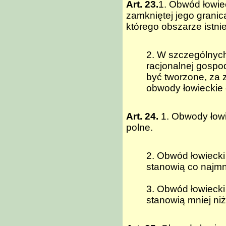
Art. 23.
1. Obwód łowiec
zamkniętej jego granica
którego obszarze istni
2. W szczególnyc
racjonalnej gospo
być tworzone, za 
obwody łowieckie 
Art. 24.
1. Obwody łowie
polne.
2. Obwód łowiecki 
stanowią co najmn
3. Obwód łowiecki 
stanowią mniej ni