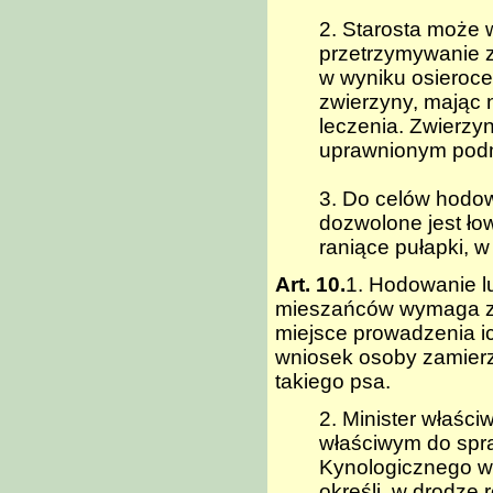
2. Starosta może 
przetrzymywanie z
w wyniku osieroce
zwierzyny, mając 
leczenia. Zwierzy
uprawnionym podm
3. Do celów hodo
dozwolone jest łow
raniące pułapki, 
Art. 10.
1. Hodowanie l
mieszańców wymaga ze
miejsce prowadzenia i
wniosek osoby zamierz
takiego psa.
2. Minister właści
właściwym do spra
Kynologicznego w
określi, w drodze