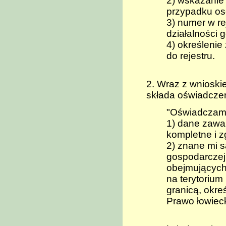
2) wskazanie 
przypadku oso
3) numer w re
działalności 
4) określenie
do rejestru.
2. Wraz z wnioski
składa oświadczeni
"Oświadczam,
1) dane zawar
kompletne i 
2) znane mi s
gospodarczej
obejmującyc
na terytorium
granicą, okre
Prawo łowieck