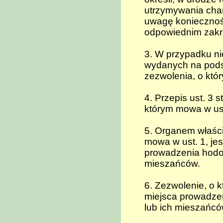
utrzymywania char
uwagę koniecznoś
odpowiednim zakre
3. W przypadku n
wydanych na pods
zezwolenia, o któ
4. Przepis ust. 3 
którym mowa w ust
5. Organem właści
mowa w ust. 1, je
prowadzenia hodow
mieszańców.
6. Zezwolenie, o 
miejsca prowadze
lub ich mieszańcó