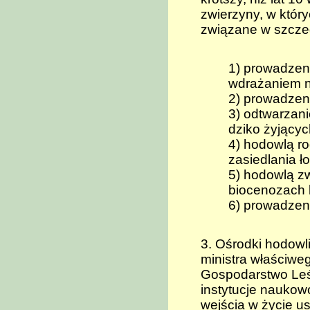
zwierzyny, w który
związane w szczeg
1) prowadzen
wdrażaniem n
2) prowadze
3) odtwarzani
dziko żyjącyc
4) hodowlą r
zasiedlania ł
5) hodowlą z
biocenozach 
6) prowadzen
3. Ośrodki hodow
ministra właściw
Gospodarstwo Leś
instytucje naukowo
wejścia w życie u