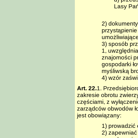
Lasy Pa
2) dokumenty,
przystąpienie
umożliwiające
3) sposób pr
1, uwzględni
znajomości p
gospodarki ło
myśliwską bro
4) wzór zaświ
Art. 22.
1. Przedsiębio
zakresie obrotu zwierz
częściami, z wyłączen
zarządców obwodów łow
jest obowiązany:
1) prowadzić
2) zapewniać 