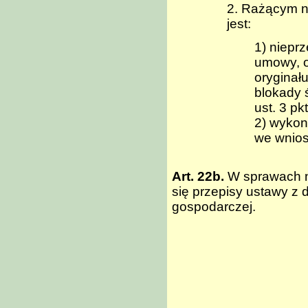
2. Rażącym n
jest:
1) niepr
umowy, o 
oryginał
blokady 
ust. 3 pkt
2) wykon
we wnios
Art. 22b.
W sprawach ni
się przepisy ustawy z d
gospodarczej.