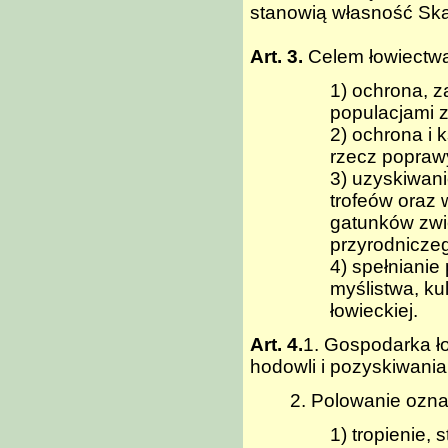
stanowią własność Sk
Art. 3.
Celem łowiectwa 
1) ochrona, 
populacjami z
2) ochrona i 
rzecz popraw
3) uzyskiwani
trofeów oraz 
gatunków zwi
przyrodnicze
4) spełnianie
myślistwa, kul
łowieckiej.
Art. 4.
1. Gospodarka ło
hodowli i pozyskiwania
2. Polowanie ozna
1) tropienie, 