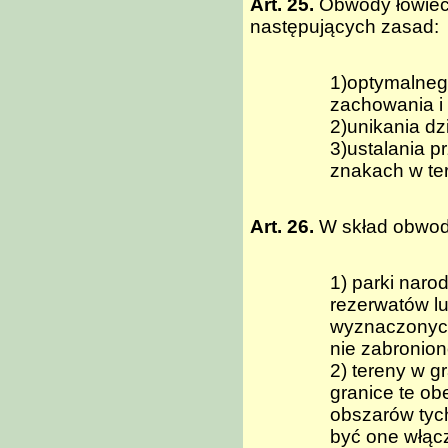
Art. 25.
Obwody łowieck
następujących zasad:
1)optymalneg
zachowania i
2)unikania dz
3)ustalania p
znakach w ter
Art. 26.
W skład obwod
1) parki naro
rezerwatów lu
wyznaczonych
nie zabronio
2) tereny w g
granice te ob
obszarów tyc
być one włąc