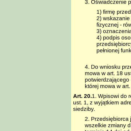
3. Oświadczenie p
1) firmę przed
2) wskazanie 
fizycznej - r
3) oznaczenia
4) podpis os
przedsiębiorc
pełnionej funk
4. Do wniosku prz
mowa w art. 18 ust
potwierdzającego
której mowa w art. 
Art. 20.
1. Wpisowi do r
ust. 1, z wyjątkiem adr
siedziby.
2. Przedsiębiorca
wszelkie zmiany d