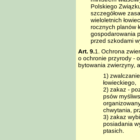
Polskiego Związku
szczegółowe zasad
wieloletnich łowi
rocznych planów 
gospodarowania po
przed szkodami wy
Art. 9.
1. Ochrona zwie
o ochronie przyrody -
bytowania zwierzyny, a
1) zwalczanie
łowieckiego,
2) zakaz - po
psów myśliws
organizowanym
chwytania, pr
3) zakaz wybie
posiadania wy
ptasich.