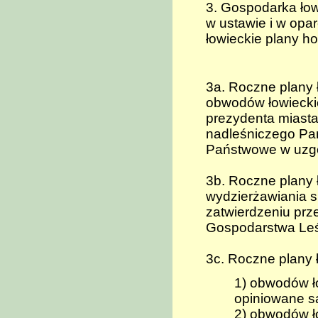
3. Gospodarka ło
w ustawie i w opar
łowieckie plany h
3a. Roczne plany
obwodów łowieckich
prezydenta miasta
nadleśniczego P
Państwowe w uzgo
3b. Roczne plany
wydzierżawiania s
zatwierdzeniu prz
Gospodarstwa Le
3c. Roczne plany ł
1) obwodów ł
opiniowane s
2) obwodów ło