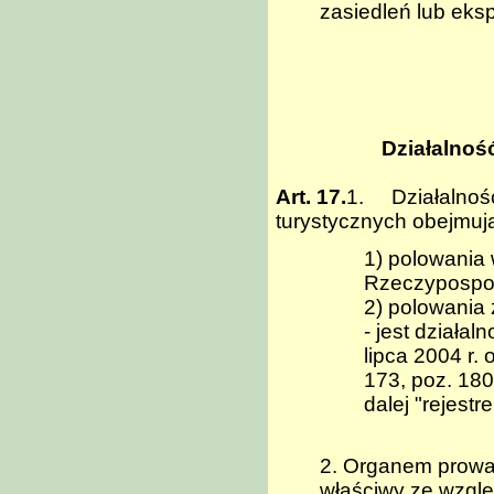
zasiedleń lub eks
Działalnoś
Art. 17.
1. Działalność
turystycznych obejmuj
1) polowania
Rzeczypospoli
2) polowania 
- jest działa
lipca 2004 r.
173, poz. 18
dalej "rejestr
2. Organem prowa
właściwy ze wzglę