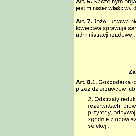
Art. 6.
Naczelnym organ
jest minister właściwy
Art. 7.
Jeżeli ustawa ni
łowiectwa sprawuje sa
administracji rządowej.
Za
Art. 8.
1. Gospodarka ł
przez dzierżawców lub
2. Odstrzały redu
rezerwatach, prow
przyrody, odbywaj
zgodnie z obowiąz
selekcji.