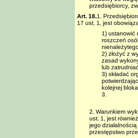
przedsiębiorcy, z
Art. 18.
1. Przedsiębior
17 ust. 1, jest obowią
1) ustanowić
roszczeń osób
nienależyteg
2) złożyć z 
zasad wykony
lub zatrudnia
3) składać o
potwierdzają
kolejnej blok
3.
2. Warunkiem wyko
ust. 1, jest równi
jego działalności
przestępstwo prz