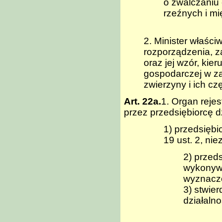
o zwalczaniu 
rzeźnych i mi
2. Minister właści
rozporządzenia, za
oraz jej wzór, kie
gospodarczej w za
zwierzyny i ich cz
Art. 22a.
1. Organ reje
przez przedsiębiorcę d
1) przedsiębi
19 ust. 2, ni
2) przed
wykonywa
wyznaczo
3) stwie
działalno