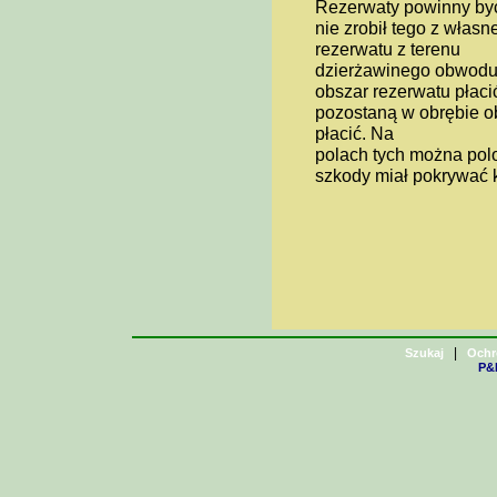
Rezerwaty powinny być
nie zrobił tego z własn
rezerwatu z terenu
dzierżawinego obwodu. 
obszar rezerwatu płacić
pozostaną w obrębie o
płacić. Na
polach tych można pol
szkody miał pokrywać k
|
Szukaj
Ochr
P&H