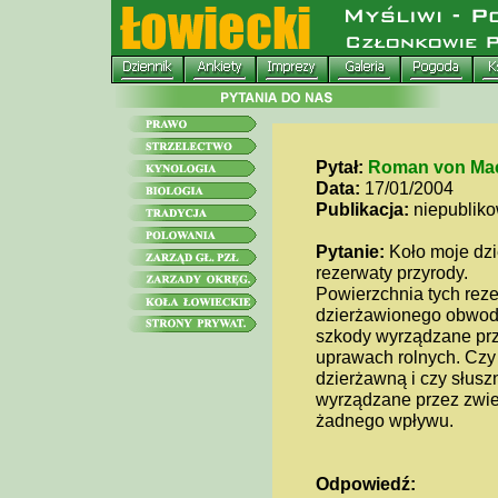
Pytał:
Roman von Ma
Data:
17/01/2004
Publikacja:
niepublik
Pytanie:
Koło moje dzi
rezerwaty przyrody.
Powierzchnia tych reze
dzierżawionego obwodu
szkody wyrządzane prz
uprawach rolnych. Czy
dzierżawną i czy słus
wyrządzane przez zwie
żadnego wpływu.
Odpowiedź: